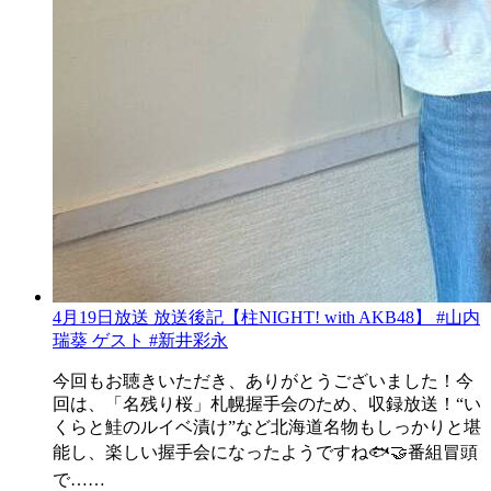
4月19日放送 放送後記【柱NIGHT! with AKB48】 #山内
瑞葵 ゲスト #新井彩永
今回もお聴きいただき、ありがとうございました！今
回は、「名残り桜」札幌握手会のため、収録放送！“い
くらと鮭のルイベ漬け”など北海道名物もしっかりと堪
能し、楽しい握手会になったようですね🐟🤝番組冒頭
で……