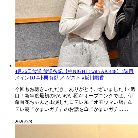
4月26日放送 放送後記【柱NIGHT! with AKB48】4週目
メインDJ #小栗有以 ／ ゲスト #坂川陽香
今回もお聴きいただき、ありがとうございました！4週
目！新年度最初のゆいゆい回🌰オープニングでは、伊
藤百花ちゃんと出演した日テレ系『オモウマい店』&
テレ朝『かまいガチ』のお話を📺『かまいガチ……
2026/5/8