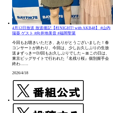
4月12日放送 放送後記【柱NIGHT! with AKB48】 #山内
瑞葵 ゲスト #向井地美音 #福岡聖菜
今回もお聴きいただき、ありがとうございました！春
コンサートが終わり、今回は、少しお久しぶりの生放
送📡ずっきーDJ回もお久しぶりでした～🎀この日は、
東京ビッグサイトで行われた『名残り桜』個別握手会
終わ……
2026/4/18