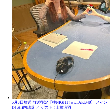
5月3日放送 放送後記【柱NIGHT! with AKB48】 メイン
DJ #山内瑞葵 ／ ゲスト #山根涼羽