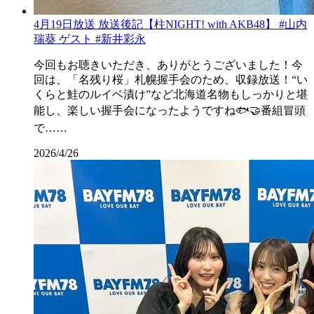
4月19日放送 放送後記【柱NIGHT! with AKB48】 #山内
瑞葵 ゲスト #新井彩永
今回もお聴きいただき、ありがとうございました！今
回は、「名残り桜」札幌握手会のため、収録放送！“い
くらと鮭のルイベ漬け”など北海道名物もしっかりと堪
能し、楽しい握手会になったようですね🐟🤝番組冒頭
で……
2026/4/26