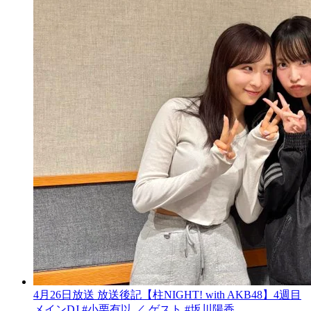
4月26日放送 放送後記【柱NIGHT! with AKB48】4週目
メインDJ #小栗有以 ／ ゲスト #坂川陽香