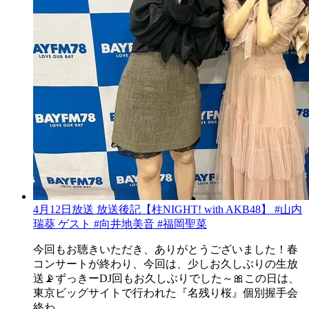
4月12日放送 放送後記【柱NIGHT! with AKB48】 #山内
瑞葵 ゲスト #向井地美音 #福岡聖菜
今回もお聴きいただき、ありがとうございました！春
コンサートが終わり、今回は、少しお久しぶりの生放
送📡ずっきーDJ回もお久しぶりでした～🎀この日は、
東京ビッグサイトで行われた『名残り桜』個別握手会
終わ……