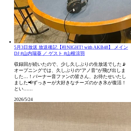
5月3日放送 放送後記【柱NIGHT! with AKB48】 メイン
DJ #山内瑞葵 ／ ゲスト #山根涼羽
収録回が続いたので、少し久しぶりの生放送でした📡
オープニングでは、久しぶりの“アノ音”が飛び出しま
した…！バーナー音ファンの皆さん、お待たせいたし
ました📢ずっきーが大好きなチーズのかき氷が復活！
とい……
2026/5/24