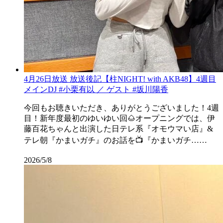
4月26日放送 放送後記【柱NIGHT! with AKB48】4週目
メインDJ #小栗有以 ／ ゲスト #坂川陽香
今回もお聴きいただき、ありがとうございました！4週
目！新年度最初のゆいゆい回🌰オープニングでは、伊
藤百花ちゃんと出演した日テレ系『オモウマい店』&
テレ朝『かまいガチ』のお話を📺『かまいガチ……
2026/5/8