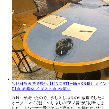
5月3日放送 放送後記【柱NIGHT! with AKB48】 メイン
DJ #山内瑞葵 ／ ゲスト #山根涼羽
収録回が続いたので、少し久しぶりの生放送でした📡
オープニングでは、久しぶりの“アノ音”が飛び出しま
した…！バーナー音ファンの皆さん、お待たせいたし