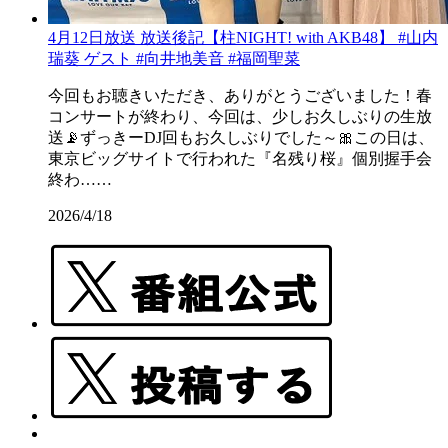
4月12日放送 放送後記【柱NIGHT! with AKB48】 #山内
瑞葵 ゲスト #向井地美音 #福岡聖菜
今回もお聴きいただき、ありがとうございました！春
コンサートが終わり、今回は、少しお久しぶりの生放
送📡ずっきーDJ回もお久しぶりでした～🎀この日は、
東京ビッグサイトで行われた『名残り桜』個別握手会
終わ……
2026/4/18