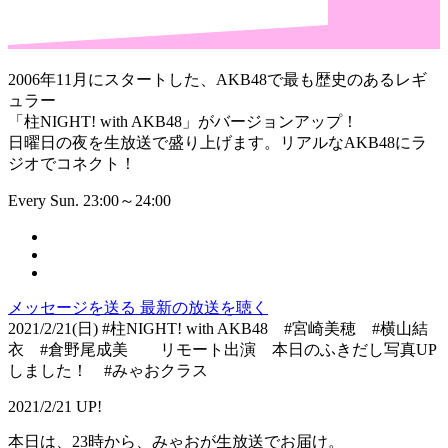
2006年11月にスタートした、AKB48で最も歴史のあるレギ
ュラー
「柱NIGHT! with AKB48」がバージョンアップ！
日曜日の夜を生放送で盛り上げます。リアルなAKB48にラ
ジオでコネクト！
Every Sun. 23:00～24:00
メッセージを送る
最新の放送を聴く
2021/2/21(日) #柱NIGHT! with AKB48 #宮崎美穂 #横山結
衣 #倉野尾成美 リモート出演 本日のふきだし写真UP
しました！ #みゃおクラス
2021/2/21 UP!
本日は、23時から、みゃおが生放送でお届け。