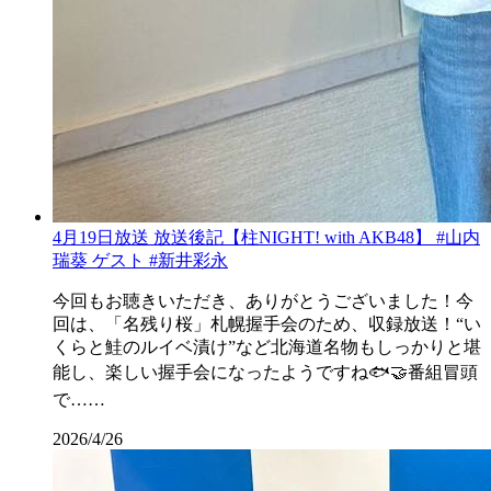
4月19日放送 放送後記【柱NIGHT! with AKB48】 #山内
瑞葵 ゲスト #新井彩永
今回もお聴きいただき、ありがとうございました！今
回は、「名残り桜」札幌握手会のため、収録放送！“い
くらと鮭のルイベ漬け”など北海道名物もしっかりと堪
能し、楽しい握手会になったようですね🐟🤝番組冒頭
で……
2026/4/26