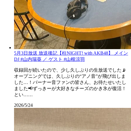
5月3日放送 放送後記【柱NIGHT! with AKB48】 メイン
DJ #山内瑞葵 ／ ゲスト #山根涼羽
収録回が続いたので、少し久しぶりの生放送でした📡
オープニングでは、久しぶりの“アノ音”が飛び出しま
した…！バーナー音ファンの皆さん、お待たせいたし
ました📢ずっきーが大好きなチーズのかき氷が復活！
とい……
2026/5/24