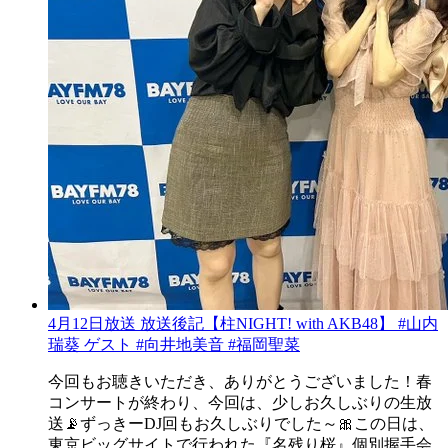
4月12日放送 放送後記【柱NIGHT! with AKB48】 #山内
瑞葵 ゲスト #向井地美音 #福岡聖菜
今回もお聴きいただき、ありがとうございました！春
コンサートが終わり、今回は、少しお久しぶりの生放
送📡ずっきーDJ回もお久しぶりでした～🎀この日は、
東京ビッグサイトで行われた『名残り桜』個別握手会