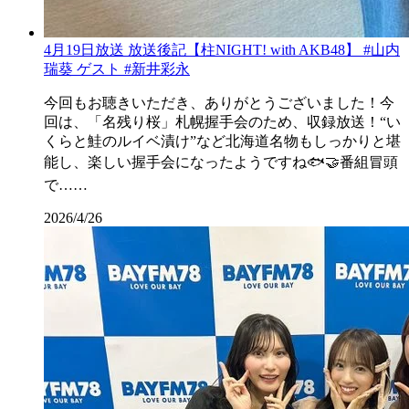
4月19日放送 放送後記【柱NIGHT! with AKB48】 #山内
瑞葵 ゲスト #新井彩永
今回もお聴きいただき、ありがとうございました！今
回は、「名残り桜」札幌握手会のため、収録放送！“い
くらと鮭のルイベ漬け”など北海道名物もしっかりと堪
能し、楽しい握手会になったようですね🐟🤝番組冒頭
で……
2026/4/26