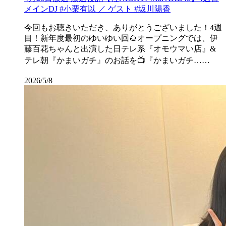
メインDJ #小栗有以 ／ ゲスト #坂川陽香
今回もお聴きいただき、ありがとうございました！4週
目！新年度最初のゆいゆい回🌰オープニングでは、伊
藤百花ちゃんと出演した日テレ系『オモウマい店』&
テレ朝『かまいガチ』のお話を📺『かまいガチ……
2026/5/8