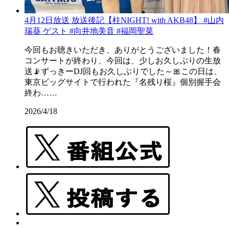
4月12日放送 放送後記【柱NIGHT! with AKB48】 #山内
瑞葵 ゲスト #向井地美音 #福岡聖菜
今回もお聴きいただき、ありがとうございました！春
コンサートが終わり、今回は、少しお久しぶりの生放
送📡ずっきーDJ回もお久しぶりでした～🎀この日は、
東京ビッグサイトで行われた『名残り桜』個別握手会
終わ……
2026/4/18