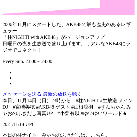
2006年11月にスタートした、AKB48で最も歴史のあるレギ
ュラー
「柱NIGHT! with AKB48」がバージョンアップ！
日曜日の夜を生放送で盛り上げます。リアルなAKB48にラ
ジオでコネクト！
Every Sun. 23:00～24:00
メッセージを送る
最新の放送を聴く
本日、11月14日（日）23時から #柱NIGHT #生放送 メイン
DJ #宮崎美穂 #AKB48 ゲスト #山根涼羽 #ずんちゃん み
ゃおのふきだし写真UP #小栗有以 #ゆいゆいワールド★
2021/11/14 UP!
本日の柱ナイト みゃおのふきだしは、こちら。