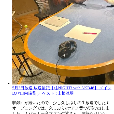
5月3日放送 放送後記【柱NIGHT! with AKB48】 メイン
DJ #山内瑞葵 ／ ゲスト #山根涼羽
収録回が続いたので、少し久しぶりの生放送でした📡
オープニングでは、久しぶりの“アノ音”が飛び出しま
した…！バーナー音ファンの皆さん、お待たせいたし