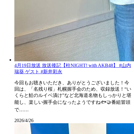
4月19日放送 放送後記【柱NIGHT! with AKB48】 #山内
瑞葵 ゲスト #新井彩永
今回もお聴きいただき、ありがとうございました！今
回は、「名残り桜」札幌握手会のため、収録放送！“い
くらと鮭のルイベ漬け”など北海道名物もしっかりと堪
能し、楽しい握手会になったようですね🐟🤝番組冒頭
で……
2026/4/26