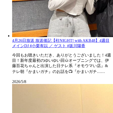
4月26日放送 放送後記【柱NIGHT! with AKB48】4週目
メインDJ #小栗有以 ／ ゲスト #坂川陽香
今回もお聴きいただき、ありがとうございました！4週
目！新年度最初のゆいゆい回🌰オープニングでは、伊
藤百花ちゃんと出演した日テレ系『オモウマい店』&
テレ朝『かまいガチ』のお話を📺『かまいガチ……
2026/5/8