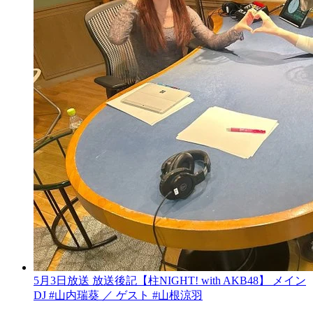
5月3日放送 放送後記【柱NIGHT! with AKB48】 メイン
DJ #山内瑞葵 ／ ゲスト #山根涼羽