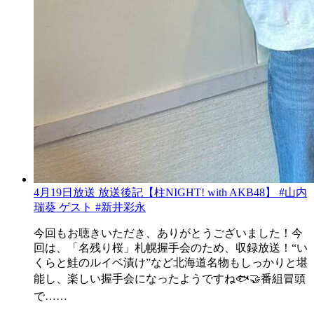
4月19日放送 放送後記【柱NIGHT! with AKB48】 #山内
瑞葵 ゲスト #新井彩永
今回もお聴きいただき、ありがとうございました！今
回は、「名残り桜」札幌握手会のため、収録放送！“い
くらと鮭のルイベ漬け”など北海道名物もしっかりと堪
能し、楽しい握手会になったようですね🐟🤝番組冒頭
で……