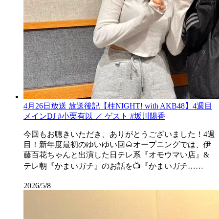
4月26日放送 放送後記【柱NIGHT! with AKB48】4週目
メインDJ #小栗有以 ／ ゲスト #坂川陽香
今回もお聴きいただき、ありがとうございました！4週
目！新年度最初のゆいゆい回🌰オープニングでは、伊
藤百花ちゃんと出演した日テレ系『オモウマい店』&
テレ朝『かまいガチ』のお話を📺『かまいガチ……
2026/5/8