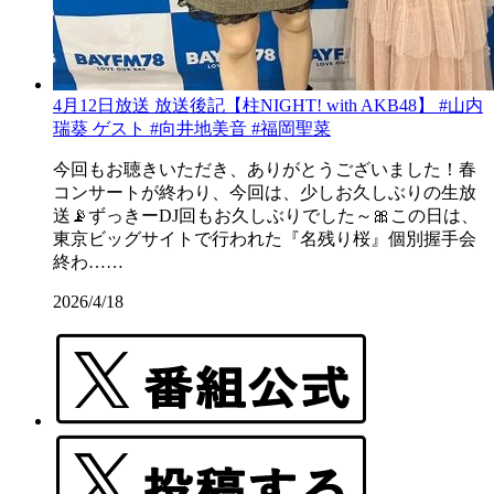
4月12日放送 放送後記【柱NIGHT! with AKB48】 #山内
瑞葵 ゲスト #向井地美音 #福岡聖菜
今回もお聴きいただき、ありがとうございました！春
コンサートが終わり、今回は、少しお久しぶりの生放
送📡ずっきーDJ回もお久しぶりでした～🎀この日は、
東京ビッグサイトで行われた『名残り桜』個別握手会
終わ……
2026/4/18