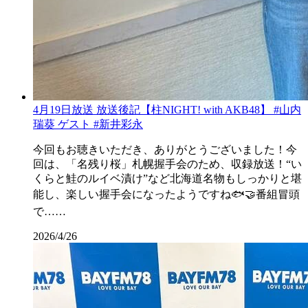
4月19日放送 放送後記【柱NIGHT! with AKB48】 #山内
瑞葵 ゲスト #新井彩永
今回もお聴きいただき、ありがとうございました！今
回は、「名残り桜」札幌握手会のため、収録放送！“い
くらと鮭のルイベ漬け”など北海道名物もしっかりと堪
能し、楽しい握手会になったようですね🐟🤝番組冒頭
で……
2026/4/26