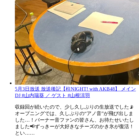
5月3日放送 放送後記【柱NIGHT! with AKB48】 メイン
DJ #山内瑞葵 ／ ゲスト #山根涼羽
収録回が続いたので、少し久しぶりの生放送でした📡
オープニングでは、久しぶりの“アノ音”が飛び出しま
した…！バーナー音ファンの皆さん、お待たせいたし
ました📢ずっきーが大好きなチーズのかき氷が復活！
とい……