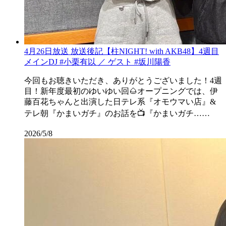
4月26日放送 放送後記【柱NIGHT! with AKB48】4週目
メインDJ #小栗有以 ／ ゲスト #坂川陽香
今回もお聴きいただき、ありがとうございました！4週
目！新年度最初のゆいゆい回🌰オープニングでは、伊
藤百花ちゃんと出演した日テレ系『オモウマい店』&
テレ朝『かまいガチ』のお話を📺『かまいガチ……
2026/5/8