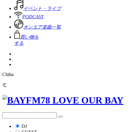
イベント・ライブ
PODCAST
オンエア楽曲一覧
買い物を
する
Chiba
℃
DJ