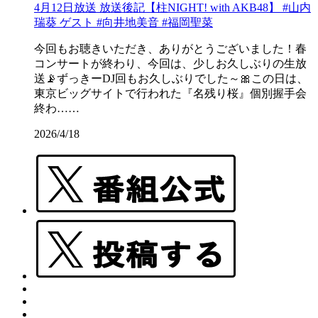
4月12日放送 放送後記【柱NIGHT! with AKB48】 #山内
瑞葵 ゲスト #向井地美音 #福岡聖菜
今回もお聴きいただき、ありがとうございました！春
コンサートが終わり、今回は、少しお久しぶりの生放
送📡ずっきーDJ回もお久しぶりでした～🎀この日は、
東京ビッグサイトで行われた『名残り桜』個別握手会
終わ……
2026/4/18