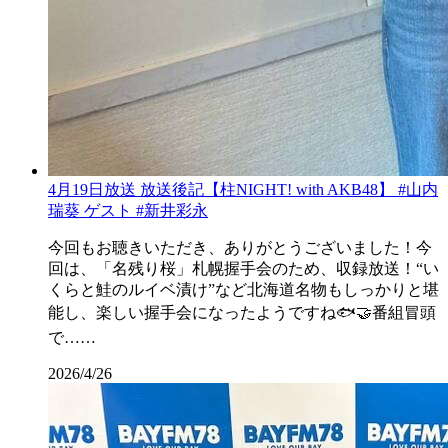
4月19日放送 放送後記【柱NIGHT! with AKB48】 #山内
瑞葵 ゲスト #新井彩永
今回もお聴きいただき、ありがとうございました！今
回は、「名残り桜」札幌握手会のため、収録放送！“い
くらと鮭のルイベ漬け”など北海道名物もしっかりと堪
能し、楽しい握手会になったようですね🐟🤝番組冒頭
で……
2026/4/26