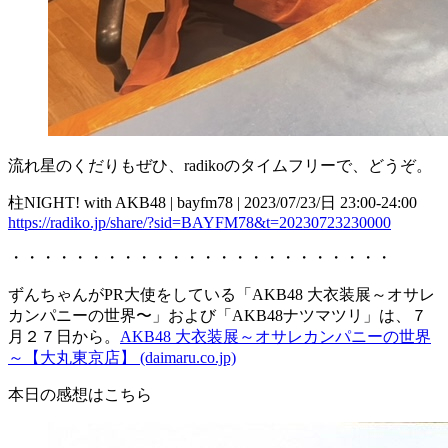
流れ星のくだりもぜひ、radikoのタイムフリーで、どうぞ。
柱NIGHT! with AKB48 | bayfm78 | 2023/07/23/日 23:00-24:00
https://radiko.jp/share/?sid=BAYFM78&t=20230723230000
・・・・・・・・・・・・・・・・・・・・・・・・
ずんちゃんがPR大使をしている「AKB48 大衣装展～オサレ
カンパニーの世界〜」および「AKB48ナツマツリ」は、７
月２７日から。
AKB48 大衣装展～オサレカンパニーの世界
～【大丸東京店】 (daimaru.co.jp)
本日の感想はこちら