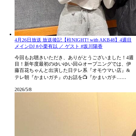
4月26日放送 放送後記【柱NIGHT! with AKB48】4週目
メインDJ #小栗有以 ／ ゲスト #坂川陽香
今回もお聴きいただき、ありがとうございました！4週
目！新年度最初のゆいゆい回🌰オープニングでは、伊
藤百花ちゃんと出演した日テレ系『オモウマい店』&
テレ朝『かまいガチ』のお話を📺『かまいガチ……
2026/5/8