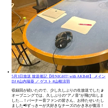
5月3日放送 放送後記【柱NIGHT! with AKB48】 メイン
DJ #山内瑞葵 ／ ゲスト #山根涼羽
収録回が続いたので、少し久しぶりの生放送でした📡
オープニングでは、久しぶりの“アノ音”が飛び出しま
した…！バーナー音ファンの皆さん、お待たせいたし
ました📢ずっきーが大好きなチーズのかき氷が復活！