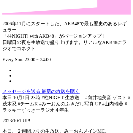
2006年11月にスタートした、AKB48で最も歴史のあるレギ
ュラー
「柱NIGHT! with AKB48」がバージョンアップ！
日曜日の夜を生放送で盛り上げます。リアルなAKB48にラ
ジオでコネクト！
Every Sun. 23:00～24:00
メッセージを送る
最新の放送を聴く
本日 10月1日 23時 #柱NIGHT 生放送 #向井地美音 ゲスト #
茂木忍 #チームK #みーおんのふきだし写真 UP #山内瑞葵 #
ラッキーずっきーラジオ４年生
2023/10/1 UP!
本日、２週間ぶりの生放送。みーおんメインMC。