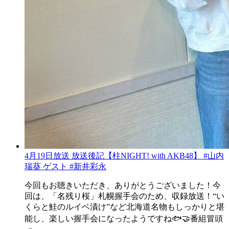
4月19日放送 放送後記【柱NIGHT! with AKB48】 #山内
瑞葵 ゲスト #新井彩永
今回もお聴きいただき、ありがとうございました！今
回は、「名残り桜」札幌握手会のため、収録放送！“い
くらと鮭のルイベ漬け”など北海道名物もしっかりと堪
能し、楽しい握手会になったようですね🐟🤝番組冒頭