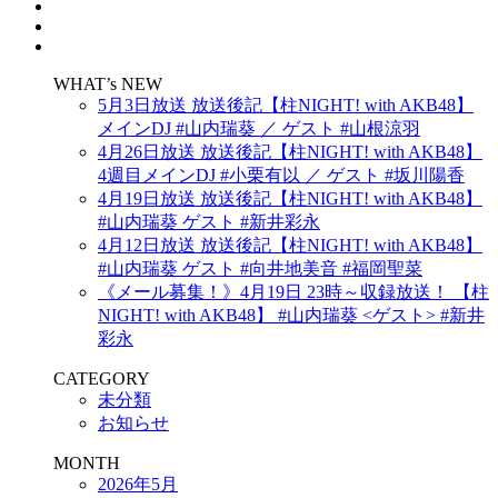
WHAT’s NEW
5月3日放送 放送後記【柱NIGHT! with AKB48】
メインDJ #山内瑞葵 ／ ゲスト #山根涼羽
4月26日放送 放送後記【柱NIGHT! with AKB48】
4週目メインDJ #小栗有以 ／ ゲスト #坂川陽香
4月19日放送 放送後記【柱NIGHT! with AKB48】
#山内瑞葵 ゲスト #新井彩永
4月12日放送 放送後記【柱NIGHT! with AKB48】
#山内瑞葵 ゲスト #向井地美音 #福岡聖菜
《メール募集！》4月19日 23時～収録放送！ 【柱
NIGHT! with AKB48】 #山内瑞葵 <ゲスト> #新井
彩永
CATEGORY
未分類
お知らせ
MONTH
2026年5月