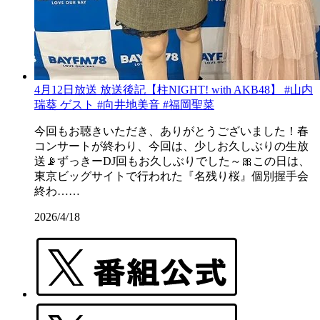
4月12日放送 放送後記【柱NIGHT! with AKB48】 #山内
瑞葵 ゲスト #向井地美音 #福岡聖菜
今回もお聴きいただき、ありがとうございました！春
コンサートが終わり、今回は、少しお久しぶりの生放
送📡ずっきーDJ回もお久しぶりでした～🎀この日は、
東京ビッグサイトで行われた『名残り桜』個別握手会
終わ……
2026/4/18