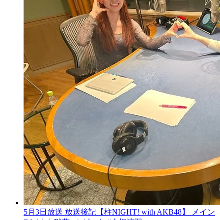
5月3日放送 放送後記【柱NIGHT! with AKB48】 メイン