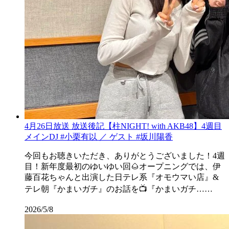
4月26日放送 放送後記【柱NIGHT! with AKB48】4週目
メインDJ #小栗有以 ／ ゲスト #坂川陽香
今回もお聴きいただき、ありがとうございました！4週
目！新年度最初のゆいゆい回🌰オープニングでは、伊
藤百花ちゃんと出演した日テレ系『オモウマい店』&
テレ朝『かまいガチ』のお話を📺『かまいガチ……
2026/5/8