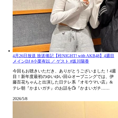
4月26日放送 放送後記【柱NIGHT! with AKB48】4週目
メインDJ #小栗有以 ／ ゲスト #坂川陽香
今回もお聴きいただき、ありがとうございました！4週
目！新年度最初のゆいゆい回🌰オープニングでは、伊
藤百花ちゃんと出演した日テレ系『オモウマい店』&
テレ朝『かまいガチ』のお話を📺『かまいガチ……
2026/5/8