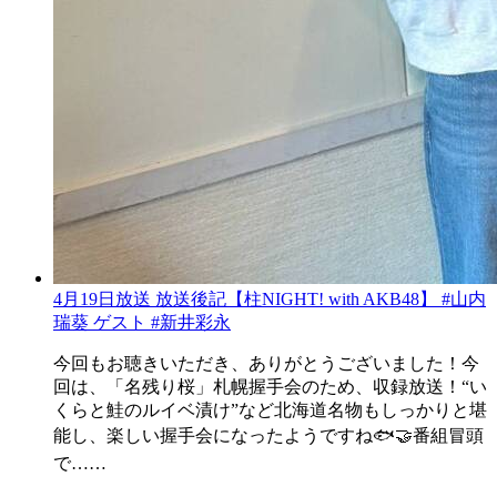
4月19日放送 放送後記【柱NIGHT! with AKB48】 #山内
瑞葵 ゲスト #新井彩永
今回もお聴きいただき、ありがとうございました！今
回は、「名残り桜」札幌握手会のため、収録放送！“い
くらと鮭のルイベ漬け”など北海道名物もしっかりと堪
能し、楽しい握手会になったようですね🐟🤝番組冒頭
で……