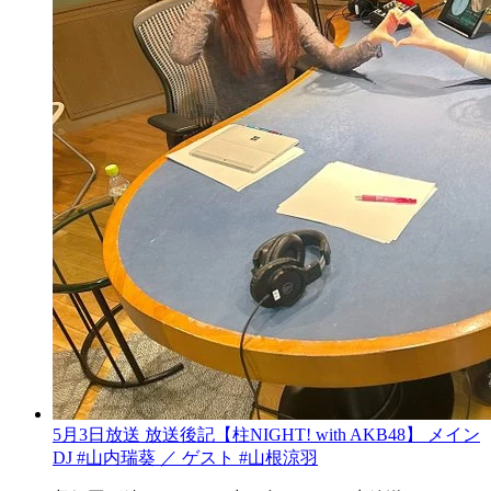
5月3日放送 放送後記【柱NIGHT! with AKB48】 メイン
DJ #山内瑞葵 ／ ゲスト #山根涼羽