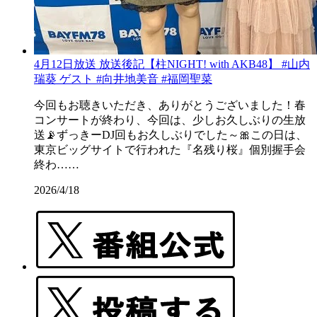
4月12日放送 放送後記【柱NIGHT! with AKB48】 #山内
瑞葵 ゲスト #向井地美音 #福岡聖菜
今回もお聴きいただき、ありがとうございました！春
コンサートが終わり、今回は、少しお久しぶりの生放
送📡ずっきーDJ回もお久しぶりでした～🎀この日は、
東京ビッグサイトで行われた『名残り桜』個別握手会
終わ……
2026/4/18