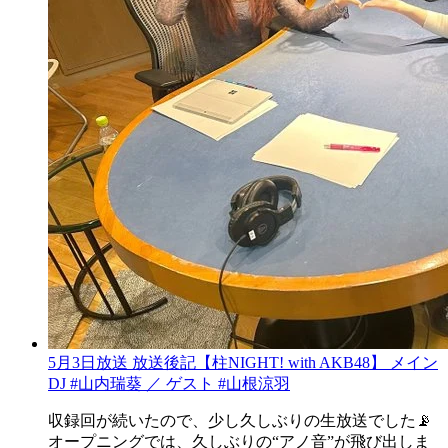
5月3日放送 放送後記【柱NIGHT! with AKB48】 メイン
DJ #山内瑞葵 ／ ゲスト #山根涼羽
収録回が続いたので、少し久しぶりの生放送でした📡
オープニングでは、久しぶりの“アノ音”が飛び出しま