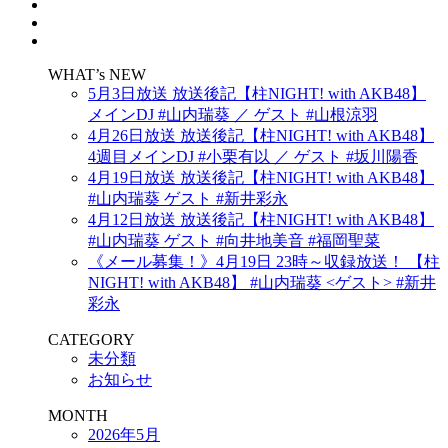
WHAT’s NEW
5月3日放送 放送後記【柱NIGHT! with AKB48】
メインDJ #山内瑞葵 ／ ゲスト #山根涼羽
4月26日放送 放送後記【柱NIGHT! with AKB48】
4週目メインDJ #小栗有以 ／ ゲスト #坂川陽香
4月19日放送 放送後記【柱NIGHT! with AKB48】
#山内瑞葵 ゲスト #新井彩永
4月12日放送 放送後記【柱NIGHT! with AKB48】
#山内瑞葵 ゲスト #向井地美音 #福岡聖菜
《メール募集！》4月19日 23時～収録放送！ 【柱
NIGHT! with AKB48】 #山内瑞葵 <ゲスト> #新井
彩永
CATEGORY
未分類
お知らせ
MONTH
2026年5月