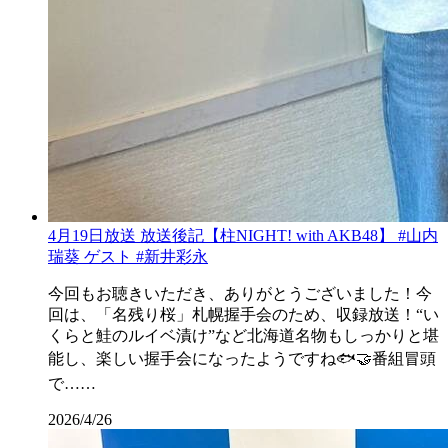
4月19日放送 放送後記【柱NIGHT! with AKB48】 #山内
瑞葵 ゲスト #新井彩永
今回もお聴きいただき、ありがとうございました！今
回は、「名残り桜」札幌握手会のため、収録放送！“い
くらと鮭のルイベ漬け”など北海道名物もしっかりと堪
能し、楽しい握手会になったようですね🐟🤝番組冒頭
で……
2026/4/26