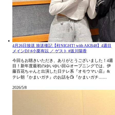
4月26日放送 放送後記【柱NIGHT! with AKB48】4週目
メインDJ #小栗有以 ／ ゲスト #坂川陽香
今回もお聴きいただき、ありがとうございました！4週
目！新年度最初のゆいゆい回🌰オープニングでは、伊
藤百花ちゃんと出演した日テレ系『オモウマい店』&
テレ朝『かまいガチ』のお話を📺『かまいガチ……
2026/5/8