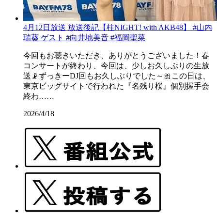
4月12日放送 放送後記【柱NIGHT! with AKB48】 #山内
瑞葵 ゲスト #向井地美音 #福岡聖菜
今回もお聴きいただき、ありがとうございました！春
コンサートが終わり、今回は、少しお久しぶりの生放
送📡ずっきーDJ回もお久しぶりでした～🎀この日は、
東京ビッグサイトで行われた『名残り桜』個別握手会
終わ……
2026/4/18