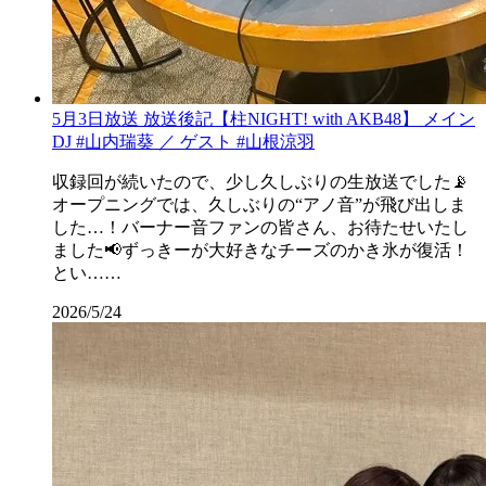
5月3日放送 放送後記【柱NIGHT! with AKB48】 メイン
DJ #山内瑞葵 ／ ゲスト #山根涼羽
収録回が続いたので、少し久しぶりの生放送でした📡
オープニングでは、久しぶりの“アノ音”が飛び出しま
した…！バーナー音ファンの皆さん、お待たせいたし
ました📢ずっきーが大好きなチーズのかき氷が復活！
とい……
2026/5/24