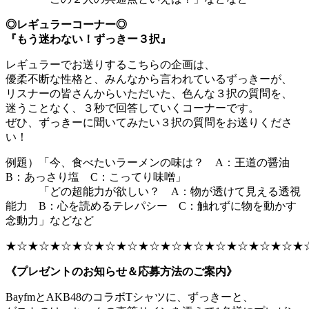
◎レギュラーコーナー◎
『もう迷わない！ずっきー３択』
レギュラーでお送りするこちらの企画は、
優柔不断な性格と、みんなから言われているずっきーが、
リスナーの皆さんからいただいた、色んな３択の質問を、
迷うことなく、３秒で回答していくコーナーです。
ぜひ、ずっきーに聞いてみたい３択の質問をお送りくださ
い！
例題）「今、食べたいラーメンの味は？ A：王道の醤油
B：あっさり塩 C：こってり味噌」
「どの超能力が欲しい？ A：物が透けて見える透視
能力 B：心を読めるテレパシー C：触れずに物を動かす
念動力」などなど
★☆★☆★☆★☆★☆★☆★☆★☆★☆★☆★☆★☆★☆★
《プレゼントのお知らせ＆応募方法のご案内》
BayfmとAKB48のコラボTシャツに、ずっきーと、