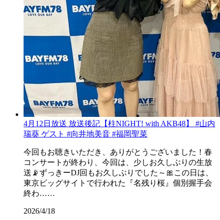
4月12日放送 放送後記【柱NIGHT! with AKB48】 #山内
瑞葵 ゲスト #向井地美音 #福岡聖菜
今回もお聴きいただき、ありがとうございました！春
コンサートが終わり、今回は、少しお久しぶりの生放
送📡ずっきーDJ回もお久しぶりでした～🎀この日は、
東京ビッグサイトで行われた『名残り桜』個別握手会
終わ……
2026/4/18