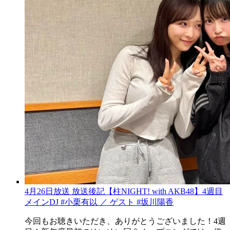
4月26日放送 放送後記【柱NIGHT! with AKB48】4週目
メインDJ #小栗有以 ／ ゲスト #坂川陽香
今回もお聴きいただき、ありがとうございました！4週