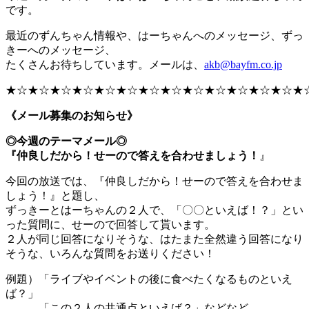
です。
最近のずんちゃん情報や、はーちゃんへのメッセージ、ずっ
きーへのメッセージ、
たくさんお待ちしています。メールは、
akb@bayfm.co.jp
★☆★☆★☆★☆★☆★☆★☆★☆★☆★☆★☆★☆★☆★
《メール募集のお知らせ》
◎今週のテーマメール◎
『仲良しだから！せーので答えを合わせましょう！
』
今回の放送では、『仲良しだから！せーので答えを合わせま
しょう！』と題し、
ずっきーとはーちゃんの２人で、「〇〇といえば！？」とい
った質問に、せーので回答して貰います。
２人が同じ回答になりそうな、はたまた全然違う回答になり
そうな、いろんな質問をお送りください！
例題）「ライブやイベントの後に食べたくなるものといえ
ば？」
「この２人の共通点といえば？」などなど