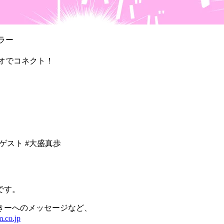
ラー
ジオでコネクト！
葵 ゲスト #大盛真歩
です。
きーへのメッセージなど、
.co.jp