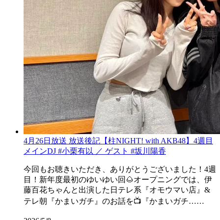
4月26日放送 放送後記【柱NIGHT! with AKB48】4週目
メインDJ #小栗有以 ／ ゲスト #坂川陽香
今回もお聴きいただき、ありがとうございました！4週
目！新年度最初のゆいゆい回🌰オープニングでは、伊
藤百花ちゃんと出演した日テレ系『オモウマい店』&
テレ朝『かまいガチ』のお話を📺『かまいガチ……