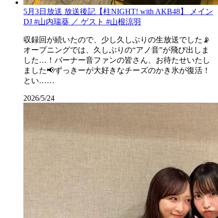
5月3日放送 放送後記【柱NIGHT! with AKB48】 メイン
DJ #山内瑞葵 ／ ゲスト #山根涼羽
収録回が続いたので、少し久しぶりの生放送でした📡
オープニングでは、久しぶりの“アノ音”が飛び出しま
した…！バーナー音ファンの皆さん、お待たせいたし
ました📢ずっきーが大好きなチーズのかき氷が復活！
とい……
2026/5/24