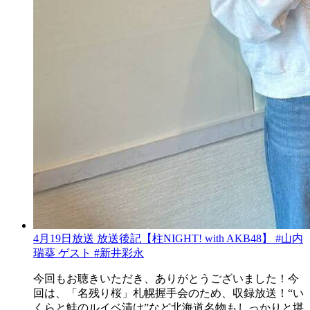
4月19日放送 放送後記【柱NIGHT! with AKB48】 #山内
瑞葵 ゲスト #新井彩永
今回もお聴きいただき、ありがとうございました！今
回は、「名残り桜」札幌握手会のため、収録放送！“い
くらと鮭のルイベ漬け”など北海道名物もしっかりと堪