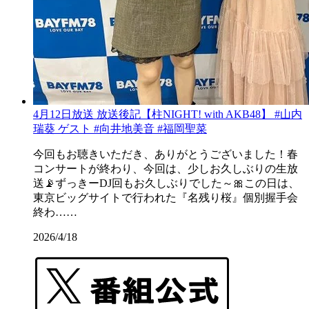
4月12日放送 放送後記【柱NIGHT! with AKB48】 #山内
瑞葵 ゲスト #向井地美音 #福岡聖菜
今回もお聴きいただき、ありがとうございました！春
コンサートが終わり、今回は、少しお久しぶりの生放
送📡ずっきーDJ回もお久しぶりでした～🎀この日は、
東京ビッグサイトで行われた『名残り桜』個別握手会
終わ……
2026/4/18