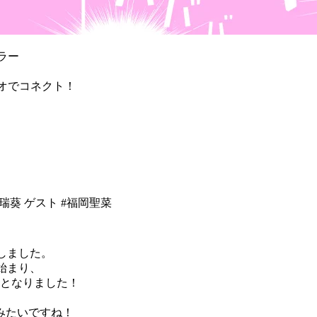
ラー
ジオでコネクト！
山内瑞葵 ゲスト #福岡聖菜
たしました。
」も始まり、
送となりました！
みたいですね！