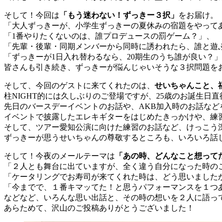
そして！今回は
「もう迷わない！ずっきー３択」
をお届け。
「大人ずっきーが、小学生ずっきーの夏休みの宿題をやって
「1番やりたくないのは、誰プロデュースの罰ゲーム？」、
「先輩・後輩・同期メンバーから同時に誘われたら、誰と遊
「ずっきーが1日入れ替わるなら、20期生のうち誰が良い？
皆さんも引き続き、ずっきーが悩んじゃいそうな３択問題を
そして、今回のゲストに来てくれたのは、
せいちゃんこと、
柱NIGHT的には久しぶりのご登場ですが、25歳のお誕生日
先日のバースデーイベントのお話や、AKB加入時のお話など
イベントで披露したエレキギターをはじめたきっかけや、練
そして、ツアー愛知公演に向けた練習のお話など、けっこう
ずっきーが思うせいちゃんの尊敬するところも、いろいろ話
そして！今夜のメールテーマは
「あの時、どんなこと想って
「２人とも舞台に出ていますが、全く違う自分になった時の
「ケータリングでお寿司が来てくれた時は、どう思いました
「今までで、１番キマッてた！と思うパフォーマンスを１つ
などなど、いろんな思い出話と、その時の想いを２人に語っ
あらためて、沢山のご投稿ありがとうございました！