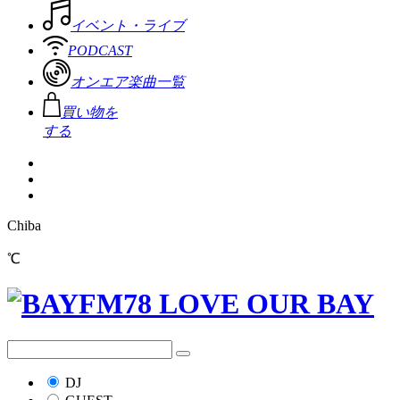
イベント・ライブ
PODCAST
オンエア楽曲一覧
買い物を
する
Chiba
℃
DJ