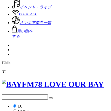
イベント・ライブ
PODCAST
オンエア楽曲一覧
買い物を
する
Chiba
℃
DJ