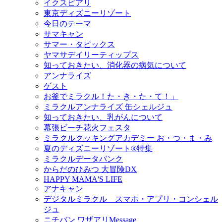
イクスピアリ
東京ディズニーリゾート
今日のテーマ
サマキャン
サマー・タピックス
ヤマサデイリーティップス
知っておきたい、消化器の病気について
アンナライズ
ゲスト
お釜でミラクル！た・き・た・て！」
ミラクルアンナライズ 缶シェルジュ
知っておきたい、乳がんについて
幕張ビーチ花火フェスタ
ミラクルクッキングアカデミー お・つ・ま・み
夏のディズニーリゾート®特集
ミラクルデータバンク
からだのひみつ 大冒険DX
HAPPY MAMA'S LIFE
アナキャン
デジタルミラクル スマホ・アプリ・コンシェル
ジュ
ニチバン ワザアリMessage