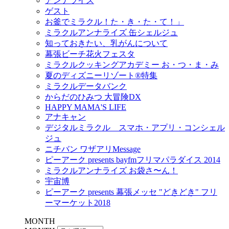
アンナライズ
ゲスト
お釜でミラクル！た・き・た・て！」
ミラクルアンナライズ 缶シェルジュ
知っておきたい、乳がんについて
幕張ビーチ花火フェスタ
ミラクルクッキングアカデミー お・つ・ま・み
夏のディズニーリゾート®特集
ミラクルデータバンク
からだのひみつ 大冒険DX
HAPPY MAMA'S LIFE
アナキャン
デジタルミラクル スマホ・アプリ・コンシェル
ジュ
ニチバン ワザアリMessage
ピーアーク presents bayfmフリマパラダイス 2014
ミラクルアンナライズ お袋さ〜ん！
宇宙博
ピーアーク presents 幕張メッセ "どきどき" フリ
ーマーケット2018
MONTH