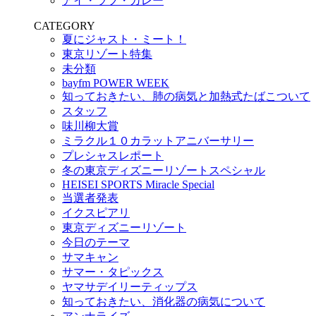
アイ・ラブ・カレー
CATEGORY
夏にジャスト・ミート！
東京リゾート特集
未分類
bayfm POWER WEEK
知っておきたい、肺の病気と加熱式たばこついて
スタッフ
味川柳大賞
ミラクル１０カラットアニバーサリー
プレシャスレポート
冬の東京ディズニーリゾートスペシャル
HEISEI SPORTS Miracle Special
当選者発表
イクスピアリ
東京ディズニーリゾート
今日のテーマ
サマキャン
サマー・タピックス
ヤマサデイリーティップス
知っておきたい、消化器の病気について