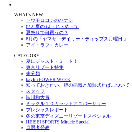
WHAT’s NEW
トウモロコシのハナシ
ひと夏の は・じ・め・て
夏祭りで何買うの？
8月の『ヤマサ・デイリー・ティップス月曜日 』
アイ・ラブ・カレー
CATEGORY
夏にジャスト・ミート！
東京リゾート特集
未分類
bayfm POWER WEEK
知っておきたい、肺の病気と加熱式たばこついて
スタッフ
味川柳大賞
ミラクル１０カラットアニバーサリー
プレシャスレポート
冬の東京ディズニーリゾートスペシャル
HEISEI SPORTS Miracle Special
当選者発表