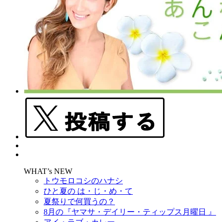
WHAT’s NEW
トウモロコシのハナシ
ひと夏の は・じ・め・て
夏祭りで何買うの？
8月の『ヤマサ・デイリー・ティップス月曜日 』