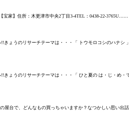
【宝家】住所：木更津市中央2丁目3-4TEL：0438-22-3765U……
!!きょうのリサーチテーマは・・・「 トウモロコシのハナシ
!!きょうのリサーチテーマは・・・「 ひと夏の は・じ・め・
台で、どんなもの買っちゃいますか？なつかしい思い出話も一緒に教え