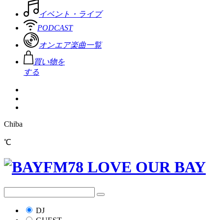
イベント・ライブ
PODCAST
オンエア楽曲一覧
買い物を
する
Chiba
℃
DJ