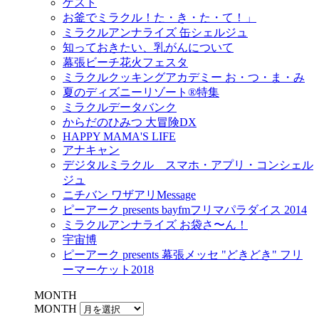
ゲスト
お釜でミラクル！た・き・た・て！」
ミラクルアンナライズ 缶シェルジュ
知っておきたい、乳がんについて
幕張ビーチ花火フェスタ
ミラクルクッキングアカデミー お・つ・ま・み
夏のディズニーリゾート®特集
ミラクルデータバンク
からだのひみつ 大冒険DX
HAPPY MAMA'S LIFE
アナキャン
デジタルミラクル スマホ・アプリ・コンシェル
ジュ
ニチバン ワザアリMessage
ピーアーク presents bayfmフリマパラダイス 2014
ミラクルアンナライズ お袋さ〜ん！
宇宙博
ピーアーク presents 幕張メッセ "どきどき" フリ
ーマーケット2018
MONTH
MONTH