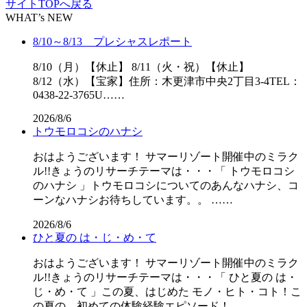
サイトTOPへ戻る
WHAT’s NEW
8/10～8/13 プレシャスレポート
8/10（月）【休止】 8/11（火・祝）【休止】
8/12（水）【宝家】住所：木更津市中央2丁目3-4TEL：
0438-22-3765U……
2026/8/6
トウモロコシのハナシ
おはようございます！ サマーリゾート開催中のミラク
ル!!きょうのリサーチテーマは・・・「 トウモロコシ
のハナシ 」トウモロコシについてのあんなハナシ、コ
ーンなハナシお待ちしています。。 ……
2026/8/6
ひと夏の は・じ・め・て
おはようございます！ サマーリゾート開催中のミラク
ル!!きょうのリサーチテーマは・・・「 ひと夏の は・
じ・め・て 」この夏、はじめた モノ・ヒト・コト！こ
の夏の、初めての体験経験エピソード！……