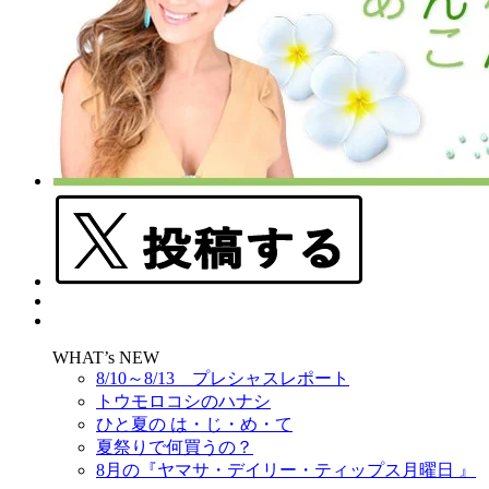
WHAT’s NEW
8/10～8/13 プレシャスレポート
トウモロコシのハナシ
ひと夏の は・じ・め・て
夏祭りで何買うの？
8月の『ヤマサ・デイリー・ティップス月曜日 』