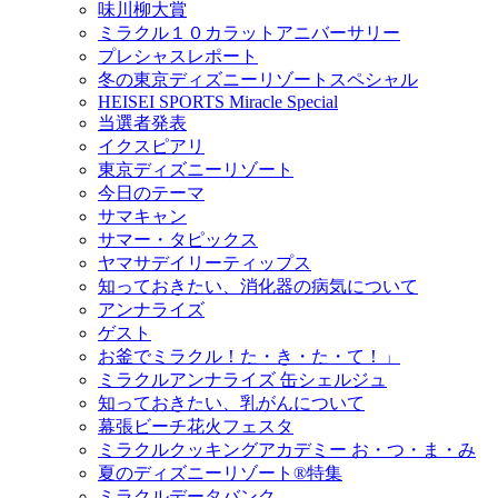
味川柳大賞
ミラクル１０カラットアニバーサリー
プレシャスレポート
冬の東京ディズニーリゾートスペシャル
HEISEI SPORTS Miracle Special
当選者発表
イクスピアリ
東京ディズニーリゾート
今日のテーマ
サマキャン
サマー・タピックス
ヤマサデイリーティップス
知っておきたい、消化器の病気について
アンナライズ
ゲスト
お釜でミラクル！た・き・た・て！」
ミラクルアンナライズ 缶シェルジュ
知っておきたい、乳がんについて
幕張ビーチ花火フェスタ
ミラクルクッキングアカデミー お・つ・ま・み
夏のディズニーリゾート®特集
ミラクルデータバンク