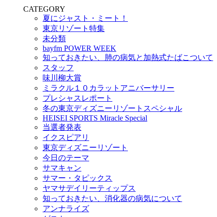
CATEGORY
夏にジャスト・ミート！
東京リゾート特集
未分類
bayfm POWER WEEK
知っておきたい、肺の病気と加熱式たばこついて
スタッフ
味川柳大賞
ミラクル１０カラットアニバーサリー
プレシャスレポート
冬の東京ディズニーリゾートスペシャル
HEISEI SPORTS Miracle Special
当選者発表
イクスピアリ
東京ディズニーリゾート
今日のテーマ
サマキャン
サマー・タピックス
ヤマサデイリーティップス
知っておきたい、消化器の病気について
アンナライズ