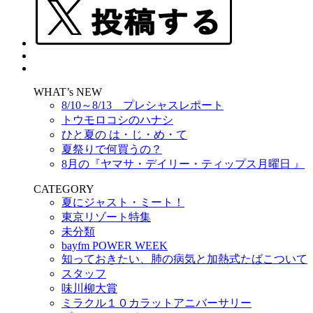
WHAT’s NEW
8/10～8/13 プレシャスレポート
トウモロコシのハナシ
ひと夏の は・じ・め・て
夏祭りで何買うの？
8月の『ヤマサ・デイリー・ティップス月曜日 』
CATEGORY
夏にジャスト・ミート！
東京リゾート特集
未分類
bayfm POWER WEEK
知っておきたい、肺の病気と加熱式たばこついて
スタッフ
味川柳大賞
ミラクル１０カラットアニバーサリー