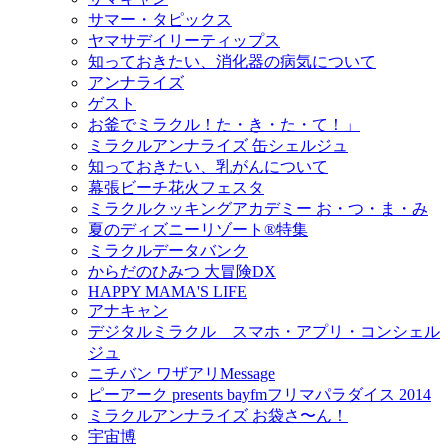
サマー・タピックス
ヤマサデイリーティップス
知っておきたい、消化器の病気について
アンナライズ
ゲスト
お釜でミラクル！た・き・た・て！」
ミラクルアンナライズ 缶シェルジュ
知っておきたい、乳がんについて
幕張ビーチ花火フェスタ
ミラクルクッキングアカデミー お・つ・ま・み
夏のディズニーリゾート®特集
ミラクルデータバンク
からだのひみつ 大冒険DX
HAPPY MAMA'S LIFE
アナキャン
デジタルミラクル スマホ・アプリ・コンシェル
ジュ
ニチバン ワザアリMessage
ピーアーク presents bayfmフリマパラダイス 2014
ミラクルアンナライズ お袋さ〜ん！
宇宙博