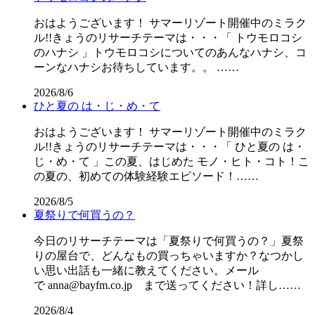
おはようございます！ サマーリゾート開催中のミラク
ル!!きょうのリサーチテーマは・・・「 トウモロコシ
のハナシ 」トウモロコシについてのあんなハナシ、コ
ーンなハナシお待ちしています。。 ……
2026/8/6
ひと夏の は・じ・め・て
おはようございます！ サマーリゾート開催中のミラク
ル!!きょうのリサーチテーマは・・・「 ひと夏の は・
じ・め・て 」この夏、はじめた モノ・ヒト・コト！こ
の夏の、初めての体験経験エピソード！……
2026/8/5
夏祭りで何買うの？
今日のリサーチテーマは「夏祭りで何買うの？」夏祭
りの屋台で、どんなもの買っちゃいますか？なつかし
い思い出話も一緒に教えてください。メール
で anna@bayfm.co.jp まで送ってください！詳し……
2026/8/4