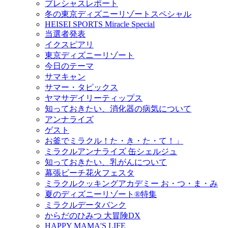
プレシャスレポート
冬の東京ディズニーリゾートスペシャル
HEISEI SPORTS Miracle Special
当選者発表
イクスピアリ
東京ディズニーリゾート
今日のテーマ
サマキャン
サマー・タピックス
ヤマサデイリーティップス
知っておきたい、消化器の病気について
アンナライズ
ゲスト
お釜でミラクル！た・き・た・て！」
ミラクルアンナライズ 缶シェルジュ
知っておきたい、乳がんについて
幕張ビーチ花火フェスタ
ミラクルクッキングアカデミー お・つ・ま・み
夏のディズニーリゾート®特集
ミラクルデータバンク
からだのひみつ 大冒険DX
HAPPY MAMA'S LIFE