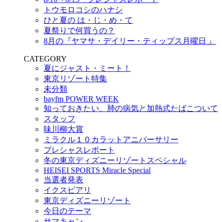
トウモロコシのハナシ
ひと夏の は・じ・め・て
夏祭りで何買うの？
8月の『ヤマサ・デイリー・ティップス月曜日 』
CATEGORY
夏にジャスト・ミート！
東京リゾート特集
未分類
bayfm POWER WEEK
知っておきたい、肺の病気と加熱式たばこついて
スタッフ
味川柳大賞
ミラクル１０カラットアニバーサリー
プレシャスレポート
冬の東京ディズニーリゾートスペシャル
HEISEI SPORTS Miracle Special
当選者発表
イクスピアリ
東京ディズニーリゾート
今日のテーマ
サマキャン