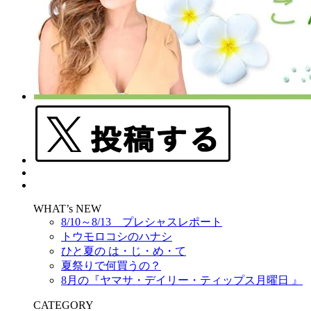
WHAT’s NEW
8/10～8/13 プレシャスレポート
トウモロコシのハナシ
ひと夏の は・じ・め・て
夏祭りで何買うの？
8月の『ヤマサ・デイリー・ティップス月曜日 』
CATEGORY