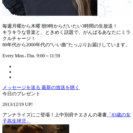
毎週月曜から木曜 朝9時からだいたい3時間の生放送！
キラキラな音楽と、ときめく話題で、がんばるあなたにミラ
クルチャージ！
80年代から2000年代の“いい曲”たっぷりお届けしています。
Every Mon.-Thu. 9:00～11:59
メッセージを送る
最新の放送を聴く
今日のプレゼント
2013/12/19 UP!
アンナライズにご登場！上中別府チエさんの著書
「83歳の女
子高生球児」