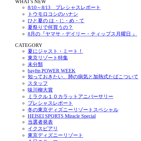
WHAT’s NEW
8/10～8/13 プレシャスレポート
トウモロコシのハナシ
ひと夏の は・じ・め・て
夏祭りで何買うの？
8月の『ヤマサ・デイリー・ティップス月曜日 』
CATEGORY
夏にジャスト・ミート！
東京リゾート特集
未分類
bayfm POWER WEEK
知っておきたい、肺の病気と加熱式たばこついて
スタッフ
味川柳大賞
ミラクル１０カラットアニバーサリー
プレシャスレポート
冬の東京ディズニーリゾートスペシャル
HEISEI SPORTS Miracle Special
当選者発表
イクスピアリ
東京ディズニーリゾート