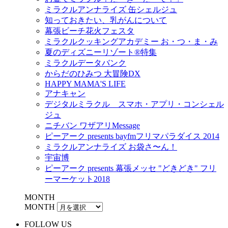
ミラクルアンナライズ 缶シェルジュ
知っておきたい、乳がんについて
幕張ビーチ花火フェスタ
ミラクルクッキングアカデミー お・つ・ま・み
夏のディズニーリゾート®特集
ミラクルデータバンク
からだのひみつ 大冒険DX
HAPPY MAMA'S LIFE
アナキャン
デジタルミラクル スマホ・アプリ・コンシェル
ジュ
ニチバン ワザアリMessage
ピーアーク presents bayfmフリマパラダイス 2014
ミラクルアンナライズ お袋さ〜ん！
宇宙博
ピーアーク presents 幕張メッセ "どきどき" フリ
ーマーケット2018
MONTH
MONTH
FOLLOW US