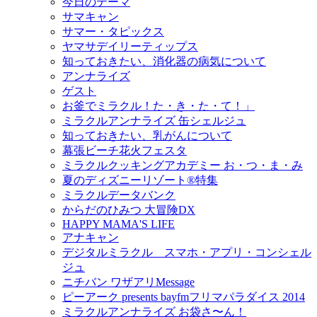
今日のテーマ
サマキャン
サマー・タピックス
ヤマサデイリーティップス
知っておきたい、消化器の病気について
アンナライズ
ゲスト
お釜でミラクル！た・き・た・て！」
ミラクルアンナライズ 缶シェルジュ
知っておきたい、乳がんについて
幕張ビーチ花火フェスタ
ミラクルクッキングアカデミー お・つ・ま・み
夏のディズニーリゾート®特集
ミラクルデータバンク
からだのひみつ 大冒険DX
HAPPY MAMA'S LIFE
アナキャン
デジタルミラクル スマホ・アプリ・コンシェル
ジュ
ニチバン ワザアリMessage
ピーアーク presents bayfmフリマパラダイス 2014
ミラクルアンナライズ お袋さ〜ん！