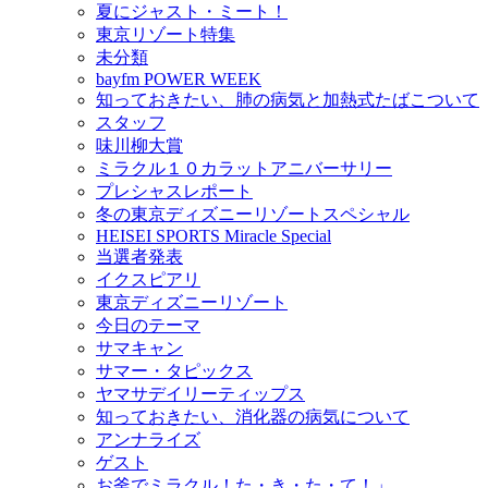
夏にジャスト・ミート！
東京リゾート特集
未分類
bayfm POWER WEEK
知っておきたい、肺の病気と加熱式たばこついて
スタッフ
味川柳大賞
ミラクル１０カラットアニバーサリー
プレシャスレポート
冬の東京ディズニーリゾートスペシャル
HEISEI SPORTS Miracle Special
当選者発表
イクスピアリ
東京ディズニーリゾート
今日のテーマ
サマキャン
サマー・タピックス
ヤマサデイリーティップス
知っておきたい、消化器の病気について
アンナライズ
ゲスト
お釜でミラクル！た・き・た・て！」