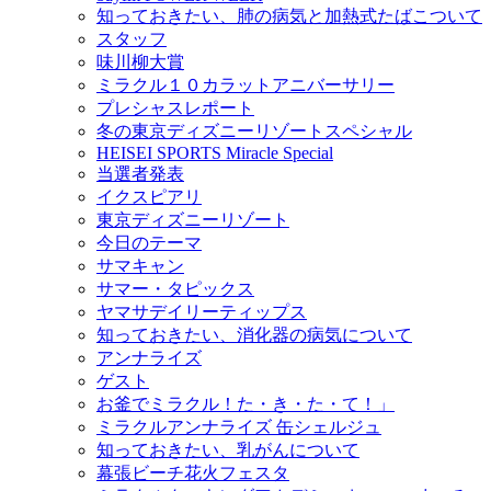
知っておきたい、肺の病気と加熱式たばこついて
スタッフ
味川柳大賞
ミラクル１０カラットアニバーサリー
プレシャスレポート
冬の東京ディズニーリゾートスペシャル
HEISEI SPORTS Miracle Special
当選者発表
イクスピアリ
東京ディズニーリゾート
今日のテーマ
サマキャン
サマー・タピックス
ヤマサデイリーティップス
知っておきたい、消化器の病気について
アンナライズ
ゲスト
お釜でミラクル！た・き・た・て！」
ミラクルアンナライズ 缶シェルジュ
知っておきたい、乳がんについて
幕張ビーチ花火フェスタ