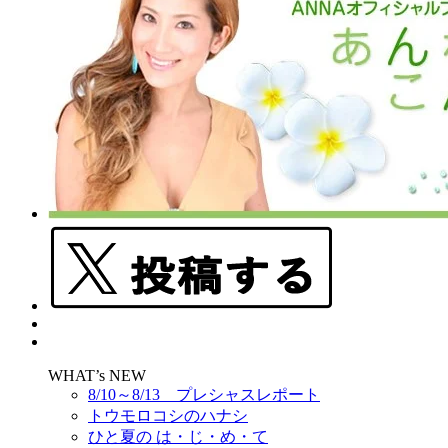
WHAT’s NEW
8/10～8/13 プレシャスレポート
トウモロコシのハナシ
ひと夏の は・じ・め・て