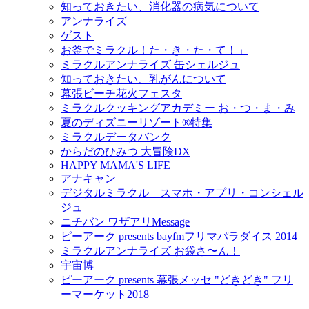
知っておきたい、消化器の病気について
アンナライズ
ゲスト
お釜でミラクル！た・き・た・て！」
ミラクルアンナライズ 缶シェルジュ
知っておきたい、乳がんについて
幕張ビーチ花火フェスタ
ミラクルクッキングアカデミー お・つ・ま・み
夏のディズニーリゾート®特集
ミラクルデータバンク
からだのひみつ 大冒険DX
HAPPY MAMA'S LIFE
アナキャン
デジタルミラクル スマホ・アプリ・コンシェル
ジュ
ニチバン ワザアリMessage
ピーアーク presents bayfmフリマパラダイス 2014
ミラクルアンナライズ お袋さ〜ん！
宇宙博
ピーアーク presents 幕張メッセ "どきどき" フリ
ーマーケット2018