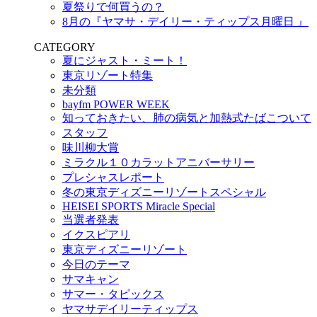
夏祭りで何買うの？
8月の『ヤマサ・デイリー・ティップス月曜日 』
CATEGORY
夏にジャスト・ミート！
東京リゾート特集
未分類
bayfm POWER WEEK
知っておきたい、肺の病気と加熱式たばこついて
スタッフ
味川柳大賞
ミラクル１０カラットアニバーサリー
プレシャスレポート
冬の東京ディズニーリゾートスペシャル
HEISEI SPORTS Miracle Special
当選者発表
イクスピアリ
東京ディズニーリゾート
今日のテーマ
サマキャン
サマー・タピックス
ヤマサデイリーティップス