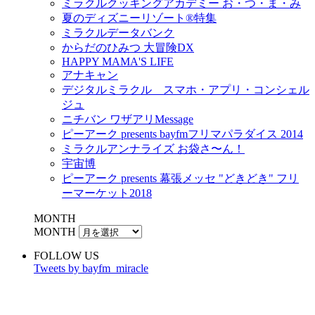
ミラクルクッキングアカデミー お・つ・ま・み
夏のディズニーリゾート®特集
ミラクルデータバンク
からだのひみつ 大冒険DX
HAPPY MAMA'S LIFE
アナキャン
デジタルミラクル スマホ・アプリ・コンシェル
ジュ
ニチバン ワザアリMessage
ピーアーク presents bayfmフリマパラダイス 2014
ミラクルアンナライズ お袋さ〜ん！
宇宙博
ピーアーク presents 幕張メッセ "どきどき" フリ
ーマーケット2018
MONTH
MONTH
FOLLOW US
Tweets by bayfm_miracle