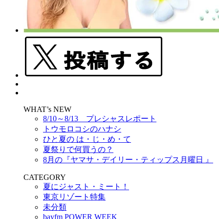
WHAT’s NEW
8/10～8/13 プレシャスレポート
トウモロコシのハナシ
ひと夏の は・じ・め・て
夏祭りで何買うの？
8月の『ヤマサ・デイリー・ティップス月曜日 』
CATEGORY
夏にジャスト・ミート！
東京リゾート特集
未分類
bayfm POWER WEEK