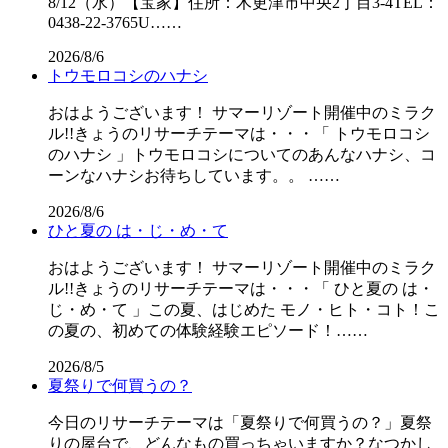
8/12（水）【宝家】住所：木更津市中央2丁目3-4TEL：
0438-22-3765U……
2026/8/6
トウモロコシのハナシ
おはようございます！ サマーリゾート開催中のミラク
ル!!きょうのリサーチテーマは・・・「 トウモロコシ
のハナシ 」トウモロコシについてのあんなハナシ、コ
ーンなハナシお待ちしています。。 ……
2026/8/6
ひと夏の は・じ・め・て
おはようございます！ サマーリゾート開催中のミラク
ル!!きょうのリサーチテーマは・・・「 ひと夏の は・
じ・め・て 」この夏、はじめた モノ・ヒト・コト！こ
の夏の、初めての体験経験エピソード！……
2026/8/5
夏祭りで何買うの？
今日のリサーチテーマは「夏祭りで何買うの？」夏祭
りの屋台で、どんなもの買っちゃいますか？なつかし