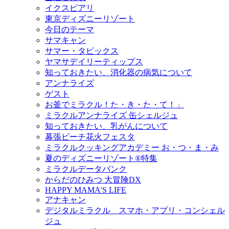
イクスピアリ
東京ディズニーリゾート
今日のテーマ
サマキャン
サマー・タピックス
ヤマサデイリーティップス
知っておきたい、消化器の病気について
アンナライズ
ゲスト
お釜でミラクル！た・き・た・て！」
ミラクルアンナライズ 缶シェルジュ
知っておきたい、乳がんについて
幕張ビーチ花火フェスタ
ミラクルクッキングアカデミー お・つ・ま・み
夏のディズニーリゾート®特集
ミラクルデータバンク
からだのひみつ 大冒険DX
HAPPY MAMA'S LIFE
アナキャン
デジタルミラクル スマホ・アプリ・コンシェル
ジュ