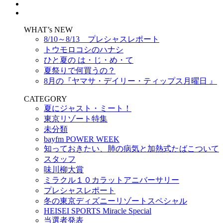
WHAT’s NEW
8/10～8/13 プレシャスレポート
トウモロコシのハナシ
ひと夏の は・じ・め・て
夏祭りで何買うの？
8月の『ヤマサ・デイリー・ティップス月曜日 』
CATEGORY
夏にジャスト・ミート！
東京リゾート特集
未分類
bayfm POWER WEEK
知っておきたい、肺の病気と加熱式たばこついて
スタッフ
味川柳大賞
ミラクル１０カラットアニバーサリー
プレシャスレポート
冬の東京ディズニーリゾートスペシャル
HEISEI SPORTS Miracle Special
当選者発表