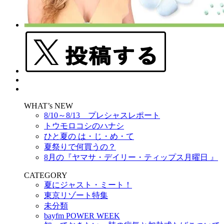
WHAT’s NEW
8/10～8/13 プレシャスレポート
トウモロコシのハナシ
ひと夏の は・じ・め・て
夏祭りで何買うの？
8月の『ヤマサ・デイリー・ティップス月曜日 』
CATEGORY
夏にジャスト・ミート！
東京リゾート特集
未分類
bayfm POWER WEEK