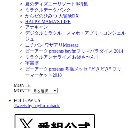
夏のディズニーリゾート®特集
ミラクルデータバンク
からだのひみつ 大冒険DX
HAPPY MAMA'S LIFE
アナキャン
デジタルミラクル スマホ・アプリ・コンシェル
ジュ
ニチバン ワザアリMessage
ピーアーク presents bayfmフリマパラダイス 2014
ミラクルアンナライズ お袋さ〜ん！
宇宙博
ピーアーク presents 幕張メッセ "どきどき" フリ
ーマーケット2018
MONTH
MONTH
FOLLOW US
Tweets by bayfm_miracle