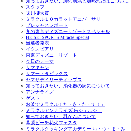
知っておきたい、肺の病気と加熱式たばこついて
スタッフ
味川柳大賞
ミラクル１０カラットアニバーサリー
プレシャスレポート
冬の東京ディズニーリゾートスペシャル
HEISEI SPORTS Miracle Special
当選者発表
イクスピアリ
東京ディズニーリゾート
今日のテーマ
サマキャン
サマー・タピックス
ヤマサデイリーティップス
知っておきたい、消化器の病気について
アンナライズ
ゲスト
お釜でミラクル！た・き・た・て！」
ミラクルアンナライズ 缶シェルジュ
知っておきたい、乳がんについて
幕張ビーチ花火フェスタ
ミラクルクッキングアカデミー お・つ・ま・み