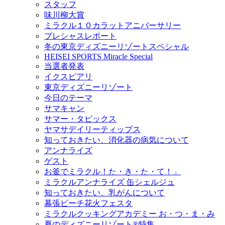
スタッフ
味川柳大賞
ミラクル１０カラットアニバーサリー
プレシャスレポート
冬の東京ディズニーリゾートスペシャル
HEISEI SPORTS Miracle Special
当選者発表
イクスピアリ
東京ディズニーリゾート
今日のテーマ
サマキャン
サマー・タピックス
ヤマサデイリーティップス
知っておきたい、消化器の病気について
アンナライズ
ゲスト
お釜でミラクル！た・き・た・て！」
ミラクルアンナライズ 缶シェルジュ
知っておきたい、乳がんについて
幕張ビーチ花火フェスタ
ミラクルクッキングアカデミー お・つ・ま・み
夏のディズニーリゾート®特集