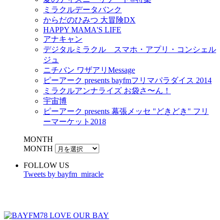
ミラクルデータバンク
からだのひみつ 大冒険DX
HAPPY MAMA'S LIFE
アナキャン
デジタルミラクル スマホ・アプリ・コンシェル
ジュ
ニチバン ワザアリMessage
ピーアーク presents bayfmフリマパラダイス 2014
ミラクルアンナライズ お袋さ〜ん！
宇宙博
ピーアーク presents 幕張メッセ "どきどき" フリ
ーマーケット2018
MONTH
MONTH
FOLLOW US
Tweets by bayfm_miracle