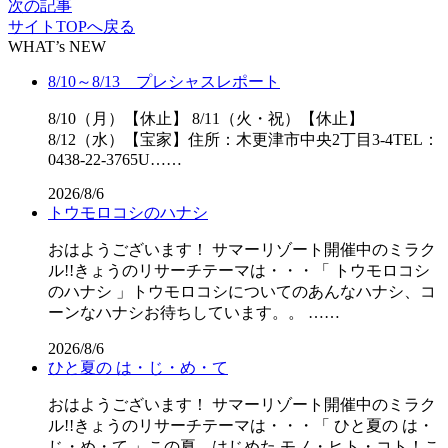
次の記事
サイトTOPへ戻る
WHAT’s NEW
8/10～8/13 プレシャスレポート
8/10（月）【休止】 8/11（火・祝）【休止】
8/12（水）【宝家】住所：木更津市中央2丁目3-4TEL：
0438-22-3765U……
2026/8/6
トウモロコシのハナシ
おはようございます！ サマーリゾート開催中のミラク
ル!!きょうのリサーチテーマは・・・「 トウモロコシ
のハナシ 」トウモロコシについてのあんなハナシ、コ
ーンなハナシお待ちしています。。 ……
2026/8/6
ひと夏の は・じ・め・て
おはようございます！ サマーリゾート開催中のミラク
ル!!きょうのリサーチテーマは・・・「 ひと夏の は・
じ・め・て 」この夏、はじめた モノ・ヒト・コト！こ