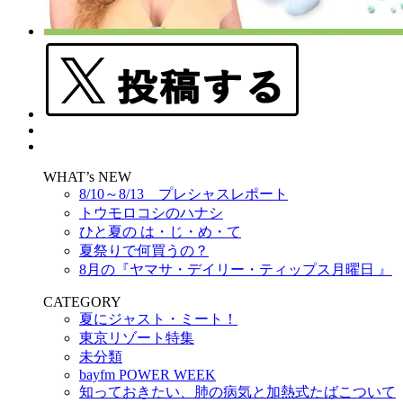
WHAT’s NEW
8/10～8/13 プレシャスレポート
トウモロコシのハナシ
ひと夏の は・じ・め・て
夏祭りで何買うの？
8月の『ヤマサ・デイリー・ティップス月曜日 』
CATEGORY
夏にジャスト・ミート！
東京リゾート特集
未分類
bayfm POWER WEEK
知っておきたい、肺の病気と加熱式たばこついて