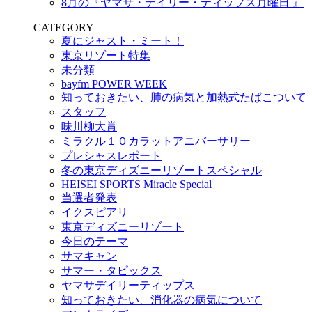
8月の『ヤマサ・デイリー・ティップス月曜日 』
CATEGORY
夏にジャスト・ミート！
東京リゾート特集
未分類
bayfm POWER WEEK
知っておきたい、肺の病気と加熱式たばこついて
スタッフ
味川柳大賞
ミラクル１０カラットアニバーサリー
プレシャスレポート
冬の東京ディズニーリゾートスペシャル
HEISEI SPORTS Miracle Special
当選者発表
イクスピアリ
東京ディズニーリゾート
今日のテーマ
サマキャン
サマー・タピックス
ヤマサデイリーティップス
知っておきたい、消化器の病気について