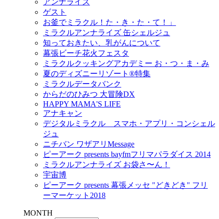
アンナライズ
ゲスト
お釜でミラクル！た・き・た・て！」
ミラクルアンナライズ 缶シェルジュ
知っておきたい、乳がんについて
幕張ビーチ花火フェスタ
ミラクルクッキングアカデミー お・つ・ま・み
夏のディズニーリゾート®特集
ミラクルデータバンク
からだのひみつ 大冒険DX
HAPPY MAMA'S LIFE
アナキャン
デジタルミラクル スマホ・アプリ・コンシェル
ジュ
ニチバン ワザアリMessage
ピーアーク presents bayfmフリマパラダイス 2014
ミラクルアンナライズ お袋さ〜ん！
宇宙博
ピーアーク presents 幕張メッセ "どきどき" フリ
ーマーケット2018
MONTH