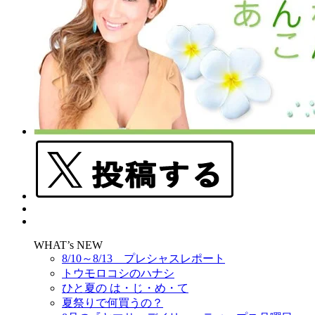
WHAT’s NEW
8/10～8/13 プレシャスレポート
トウモロコシのハナシ
ひと夏の は・じ・め・て
夏祭りで何買うの？