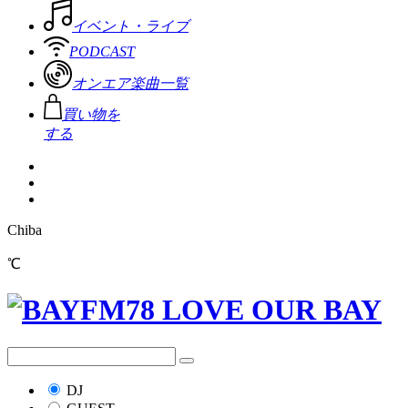
イベント・ライブ
PODCAST
オンエア楽曲一覧
買い物を
する
Chiba
℃
DJ