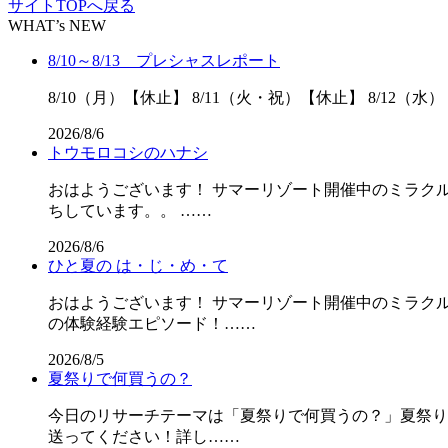
サイトTOPへ戻る
WHAT’s NEW
8/10～8/13 プレシャスレポート
8/10（月）【休止】 8/11（火・祝）【休止】 8/12（水）
2026/8/6
トウモロコシのハナシ
おはようございます！ サマーリゾート開催中のミラクル
ちしています。。 ……
2026/8/6
ひと夏の は・じ・め・て
おはようございます！ サマーリゾート開催中のミラクル
の体験経験エピソード！……
2026/8/5
夏祭りで何買うの？
今日のリサーチテーマは「夏祭りで何買うの？」夏祭りの屋
送ってください！詳し……