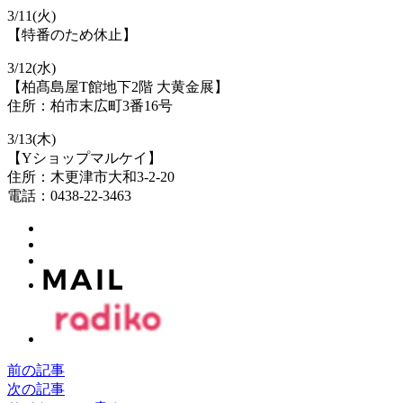
3/11(火)
【特番のため休止】
3/12(水)
【柏髙島屋T館地下2階 大黄金展】
住所：柏市末広町3番16号
3/13(木)
【Yショップマルケイ】
住所：木更津市大和3-2-20
電話：0438-22-3463
前の記事
次の記事