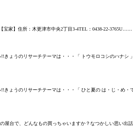
【宝家】住所：木更津市中央2丁目3-4TEL：0438-22-3765U……
!!きょうのリサーチテーマは・・・「 トウモロコシのハナシ
!!きょうのリサーチテーマは・・・「 ひと夏の は・じ・め・
台で、どんなもの買っちゃいますか？なつかしい思い出話も一緒に教え