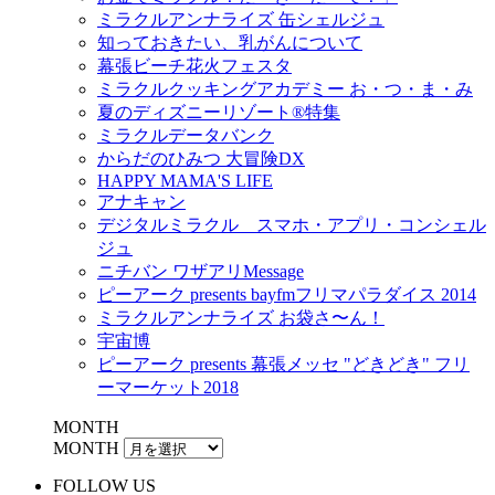
ミラクルアンナライズ 缶シェルジュ
知っておきたい、乳がんについて
幕張ビーチ花火フェスタ
ミラクルクッキングアカデミー お・つ・ま・み
夏のディズニーリゾート®特集
ミラクルデータバンク
からだのひみつ 大冒険DX
HAPPY MAMA'S LIFE
アナキャン
デジタルミラクル スマホ・アプリ・コンシェル
ジュ
ニチバン ワザアリMessage
ピーアーク presents bayfmフリマパラダイス 2014
ミラクルアンナライズ お袋さ〜ん！
宇宙博
ピーアーク presents 幕張メッセ "どきどき" フリ
ーマーケット2018
MONTH
MONTH
FOLLOW US