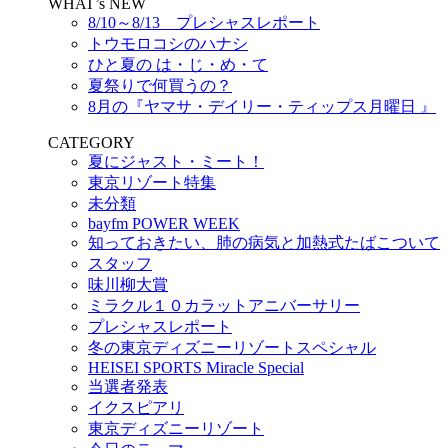
WHAT’s NEW
8/10～8/13 プレシャスレポート
トウモロコシのハナシ
ひと夏の は・じ・め・て
夏祭りで何買うの？
8月の『ヤマサ・デイリー・ティップス月曜日 』
CATEGORY
夏にジャスト・ミート！
東京リゾート特集
未分類
bayfm POWER WEEK
知っておきたい、肺の病気と加熱式たばこついて
スタッフ
味川柳大賞
ミラクル１０カラットアニバーサリー
プレシャスレポート
冬の東京ディズニーリゾートスペシャル
HEISEI SPORTS Miracle Special
当選者発表
イクスピアリ
東京ディズニーリゾート