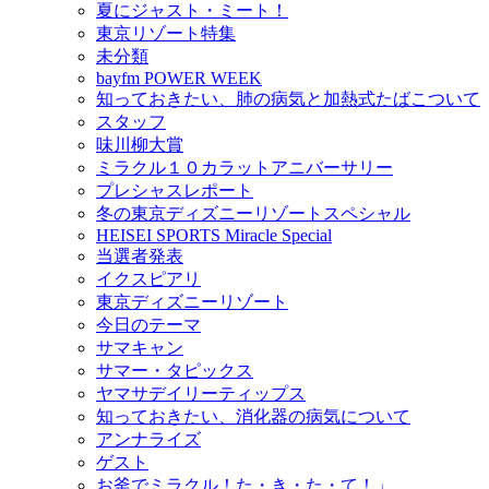
夏にジャスト・ミート！
東京リゾート特集
未分類
bayfm POWER WEEK
知っておきたい、肺の病気と加熱式たばこついて
スタッフ
味川柳大賞
ミラクル１０カラットアニバーサリー
プレシャスレポート
冬の東京ディズニーリゾートスペシャル
HEISEI SPORTS Miracle Special
当選者発表
イクスピアリ
東京ディズニーリゾート
今日のテーマ
サマキャン
サマー・タピックス
ヤマサデイリーティップス
知っておきたい、消化器の病気について
アンナライズ
ゲスト
お釜でミラクル！た・き・た・て！」