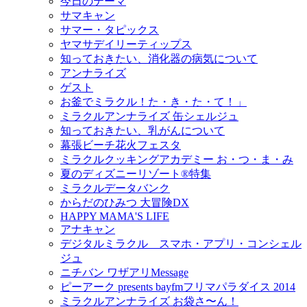
今日のテーマ
サマキャン
サマー・タピックス
ヤマサデイリーティップス
知っておきたい、消化器の病気について
アンナライズ
ゲスト
お釜でミラクル！た・き・た・て！」
ミラクルアンナライズ 缶シェルジュ
知っておきたい、乳がんについて
幕張ビーチ花火フェスタ
ミラクルクッキングアカデミー お・つ・ま・み
夏のディズニーリゾート®特集
ミラクルデータバンク
からだのひみつ 大冒険DX
HAPPY MAMA'S LIFE
アナキャン
デジタルミラクル スマホ・アプリ・コンシェル
ジュ
ニチバン ワザアリMessage
ピーアーク presents bayfmフリマパラダイス 2014
ミラクルアンナライズ お袋さ〜ん！