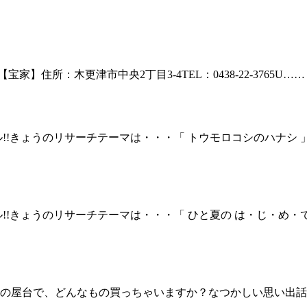
【宝家】住所：木更津市中央2丁目3-4TEL：0438-22-3765U……
!!きょうのリサーチテーマは・・・「 トウモロコシのハナシ
!!きょうのリサーチテーマは・・・「 ひと夏の は・じ・め・
台で、どんなもの買っちゃいますか？なつかしい思い出話も一緒に教え