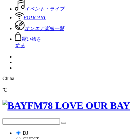
イベント・ライブ
PODCAST
オンエア楽曲一覧
買い物を
する
Chiba
℃
DJ