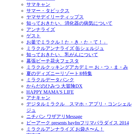
サマキャン
サマー・タピックス
ヤマサデイリーティップス
知っておきたい、消化器の病気について
アンナライズ
ゲスト
お釜でミラクル！た・き・た・て！」
ミラクルアンナライズ 缶シェルジュ
知っておきたい、乳がんについて
幕張ビーチ花火フェスタ
ミラクルクッキングアカデミー お・つ・ま・み
夏のディズニーリゾート®特集
ミラクルデータバンク
からだのひみつ 大冒険DX
HAPPY MAMA'S LIFE
アナキャン
デジタルミラクル スマホ・アプリ・コンシェル
ジュ
ニチバン ワザアリMessage
ピーアーク presents bayfmフリマパラダイス 2014
ミラクルアンナライズ お袋さ〜ん！