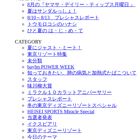
8月の『ヤマサ・デイリー・ティップス月曜日 』
夏はサンダルっしょ！
8/10～8/13 プレシャスレポート
トウモロコシのハナシ
ひと夏の は・じ・め・て
CATEGORY
夏にジャスト・ミート！
東京リゾート特集
未分類
bayfm POWER WEEK
知っておきたい、肺の病気と加熱式たばこついて
スタッフ
味川柳大賞
ミラクル１０カラットアニバーサリー
プレシャスレポート
冬の東京ディズニーリゾートスペシャル
HEISEI SPORTS Miracle Special
当選者発表
イクスピアリ
東京ディズニーリゾート
今日のテーマ