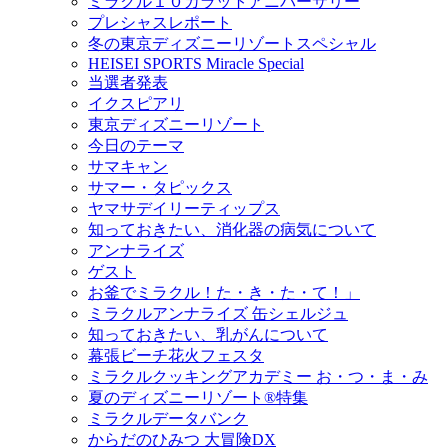
ミラクル１０カラットアニバーサリー
プレシャスレポート
冬の東京ディズニーリゾートスペシャル
HEISEI SPORTS Miracle Special
当選者発表
イクスピアリ
東京ディズニーリゾート
今日のテーマ
サマキャン
サマー・タピックス
ヤマサデイリーティップス
知っておきたい、消化器の病気について
アンナライズ
ゲスト
お釜でミラクル！た・き・た・て！」
ミラクルアンナライズ 缶シェルジュ
知っておきたい、乳がんについて
幕張ビーチ花火フェスタ
ミラクルクッキングアカデミー お・つ・ま・み
夏のディズニーリゾート®特集
ミラクルデータバンク
からだのひみつ 大冒険DX