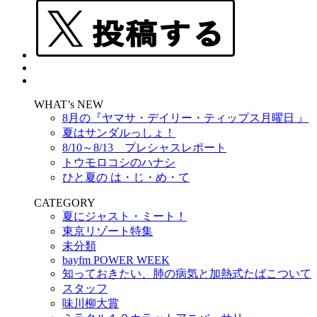
WHAT’s NEW
8月の『ヤマサ・デイリー・ティップス月曜日 』
夏はサンダルっしょ！
8/10～8/13 プレシャスレポート
トウモロコシのハナシ
ひと夏の は・じ・め・て
CATEGORY
夏にジャスト・ミート！
東京リゾート特集
未分類
bayfm POWER WEEK
知っておきたい、肺の病気と加熱式たばこついて
スタッフ
味川柳大賞