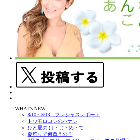
WHAT’s NEW
8/10～8/13 プレシャスレポート
トウモロコシのハナシ
ひと夏の は・じ・め・て
夏祭りで何買うの？