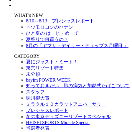
WHAT’s NEW
8/10～8/13 プレシャスレポート
トウモロコシのハナシ
ひと夏の は・じ・め・て
夏祭りで何買うの？
8月の『ヤマサ・デイリー・ティップス月曜日 』
CATEGORY
夏にジャスト・ミート！
東京リゾート特集
未分類
bayfm POWER WEEK
知っておきたい、肺の病気と加熱式たばこついて
スタッフ
味川柳大賞
ミラクル１０カラットアニバーサリー
プレシャスレポート
冬の東京ディズニーリゾートスペシャル
HEISEI SPORTS Miracle Special
当選者発表