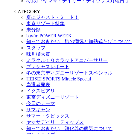
8月の『ヤマサ・デイリー・ティップス月曜日 』
CATEGORY
夏にジャスト・ミート！
東京リゾート特集
未分類
bayfm POWER WEEK
知っておきたい、肺の病気と加熱式たばこついて
スタッフ
味川柳大賞
ミラクル１０カラットアニバーサリー
プレシャスレポート
冬の東京ディズニーリゾートスペシャル
HEISEI SPORTS Miracle Special
当選者発表
イクスピアリ
東京ディズニーリゾート
今日のテーマ
サマキャン
サマー・タピックス
ヤマサデイリーティップス
知っておきたい、消化器の病気について