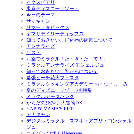
イクスピアリ
東京ディズニーリゾート
今日のテーマ
サマキャン
サマー・タピックス
ヤマサデイリーティップス
知っておきたい、消化器の病気について
アンナライズ
ゲスト
お釜でミラクル！た・き・た・て！」
ミラクルアンナライズ 缶シェルジュ
知っておきたい、乳がんについて
幕張ビーチ花火フェスタ
ミラクルクッキングアカデミー お・つ・ま・み
夏のディズニーリゾート®特集
ミラクルデータバンク
からだのひみつ 大冒険DX
HAPPY MAMA'S LIFE
アナキャン
デジタルミラクル スマホ・アプリ・コンシェル
ジュ
ニチバン ワザアリMessage