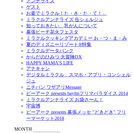
アンナライズ
ゲスト
お釜でミラクル！た・き・た・て！」
ミラクルアンナライズ 缶シェルジュ
知っておきたい、乳がんについて
幕張ビーチ花火フェスタ
ミラクルクッキングアカデミー お・つ・ま・み
夏のディズニーリゾート®特集
ミラクルデータバンク
からだのひみつ 大冒険DX
HAPPY MAMA'S LIFE
アナキャン
デジタルミラクル スマホ・アプリ・コンシェル
ジュ
ニチバン ワザアリMessage
ピーアーク presents bayfmフリマパラダイス 2014
ミラクルアンナライズ お袋さ〜ん！
宇宙博
ピーアーク presents 幕張メッセ "どきどき" フリ
ーマーケット2018
MONTH