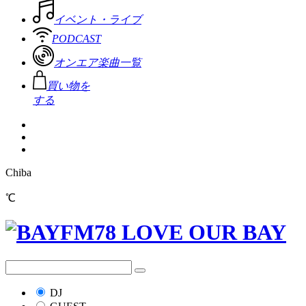
イベント・ライブ
PODCAST
オンエア楽曲一覧
買い物を
する
Chiba
℃
DJ