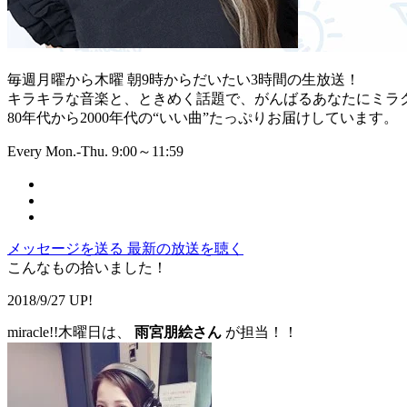
毎週月曜から木曜 朝9時からだいたい3時間の生放送！
キラキラな音楽と、ときめく話題で、がんばるあなたにミラ
80年代から2000年代の“いい曲”たっぷりお届けしています。
Every Mon.-Thu. 9:00～11:59
メッセージを送る
最新の放送を聴く
こんなもの拾いました！
2018/9/27 UP!
miracle!!木曜日は、
雨宮朋絵さん
が担当！！