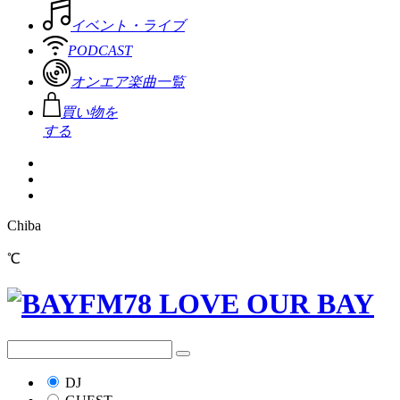
イベント・ライブ
PODCAST
オンエア楽曲一覧
買い物を
する
Chiba
℃
DJ