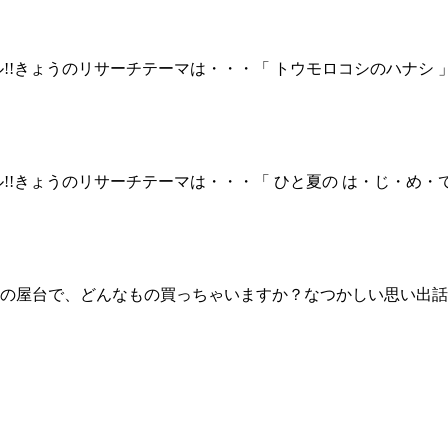
!!きょうのリサーチテーマは・・・「 トウモロコシのハナシ
!!きょうのリサーチテーマは・・・「 ひと夏の は・じ・め・
台で、どんなもの買っちゃいますか？なつかしい思い出話も一緒に教え