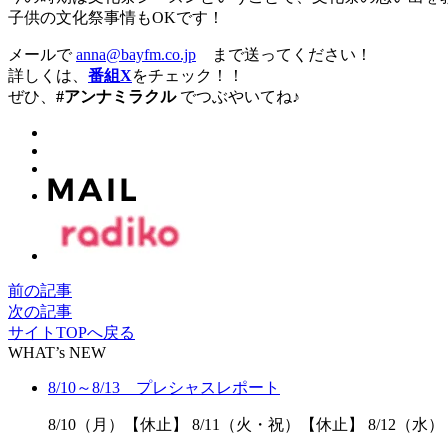
子供の文化祭事情もOKです！
メールで
anna@bayfm.co.jp
まで送ってください！
詳しくは、
番組X
をチェック！！
ぜひ、
#アンナミラクル
でつぶやいてね♪
前の記事
次の記事
サイトTOPへ戻る
WHAT’s NEW
8/10～8/13 プレシャスレポート
8/10（月）【休止】 8/11（火・祝）【休止】 8/12（水）