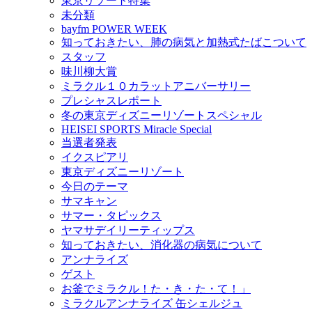
東京リゾート特集
未分類
bayfm POWER WEEK
知っておきたい、肺の病気と加熱式たばこついて
スタッフ
味川柳大賞
ミラクル１０カラットアニバーサリー
プレシャスレポート
冬の東京ディズニーリゾートスペシャル
HEISEI SPORTS Miracle Special
当選者発表
イクスピアリ
東京ディズニーリゾート
今日のテーマ
サマキャン
サマー・タピックス
ヤマサデイリーティップス
知っておきたい、消化器の病気について
アンナライズ
ゲスト
お釜でミラクル！た・き・た・て！」
ミラクルアンナライズ 缶シェルジュ