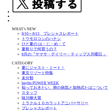
WHAT’s NEW
8/10～8/13 プレシャスレポート
トウモロコシのハナシ
ひと夏の は・じ・め・て
夏祭りで何買うの？
8月の『ヤマサ・デイリー・ティップス月曜日 』
CATEGORY
夏にジャスト・ミート！
東京リゾート特集
未分類
bayfm POWER WEEK
知っておきたい、肺の病気と加熱式たばこついて
スタッフ
味川柳大賞
ミラクル１０カラットアニバーサリー
プレシャスレポート