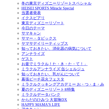
冬の東京ディズニーリゾートスペシャル
HEISEI SPORTS Miracle Special
当選者発表
イクスピアリ
東京ディズニーリゾート
今日のテーマ
サマキャン
サマー・タピックス
ヤマサデイリーティップス
知っておきたい、消化器の病気について
アンナライズ
ゲスト
お釜でミラクル！た・き・た・て！」
ミラクルアンナライズ 缶シェルジュ
知っておきたい、乳がんについて
幕張ビーチ花火フェスタ
ミラクルクッキングアカデミー お・つ・ま・み
夏のディズニーリゾート®特集
ミラクルデータバンク
からだのひみつ 大冒険DX
HAPPY MAMA'S LIFE