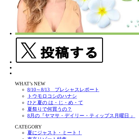
WHAT’s NEW
8/10～8/13 プレシャスレポート
トウモロコシのハナシ
ひと夏の は・じ・め・て
夏祭りで何買うの？
8月の『ヤマサ・デイリー・ティップス月曜日 』
CATEGORY
夏にジャスト・ミート！