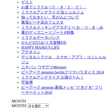
ゲスト
お釜でミラクル！た・き・た・て！」
ミラクルアンナライズ 缶シェルジュ
知っておきたい、乳がんについて
幕張ビーチ花火フェスタ
ミラクルクッキングアカデミー お・つ・ま・み
夏のディズニーリゾート®特集
ミラクルデータバンク
からだのひみつ 大冒険DX
HAPPY MAMA'S LIFE
アナキャン
デジタルミラクル スマホ・アプリ・コンシェル
ジュ
ニチバン ワザアリMessage
ピーアーク presents bayfmフリマパラダイス 2014
ミラクルアンナライズ お袋さ〜ん！
宇宙博
ピーアーク presents 幕張メッセ "どきどき" フリ
ーマーケット2018
MONTH
MONTH