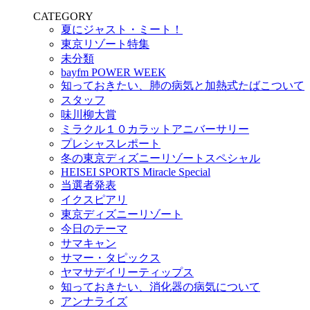
CATEGORY
夏にジャスト・ミート！
東京リゾート特集
未分類
bayfm POWER WEEK
知っておきたい、肺の病気と加熱式たばこついて
スタッフ
味川柳大賞
ミラクル１０カラットアニバーサリー
プレシャスレポート
冬の東京ディズニーリゾートスペシャル
HEISEI SPORTS Miracle Special
当選者発表
イクスピアリ
東京ディズニーリゾート
今日のテーマ
サマキャン
サマー・タピックス
ヤマサデイリーティップス
知っておきたい、消化器の病気について
アンナライズ