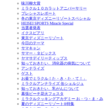
味川柳大賞
ミラクル１０カラットアニバーサリー
プレシャスレポート
冬の東京ディズニーリゾートスペシャル
HEISEI SPORTS Miracle Special
当選者発表
イクスピアリ
東京ディズニーリゾート
今日のテーマ
サマキャン
サマー・タピックス
ヤマサデイリーティップス
知っておきたい、消化器の病気について
アンナライズ
ゲスト
お釜でミラクル！た・き・た・て！」
ミラクルアンナライズ 缶シェルジュ
知っておきたい、乳がんについて
幕張ビーチ花火フェスタ
ミラクルクッキングアカデミー お・つ・ま・み
夏のディズニーリゾート®特集