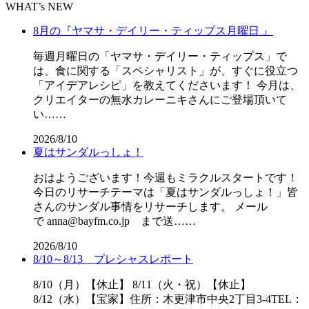
WHAT’s NEW
8月の『ヤマサ・デイリー・ティップス月曜日 』
毎週月曜日の「ヤマサ・デイリー・ティップス」で
は、食に関する「スペシャリスト」が、すぐに役立つ
「アイデアレシピ」を教えてくださいます！ 今月は、
クリエイターの無水カレーニキさんにご登場頂いて
い……
2026/8/10
夏はサンダルっしょ！
おはようございます！今週もミラクルスタートです！
今日のリサーチテーマは「夏はサンダルっしょ！」皆
さんのサンダル事情をリサーチします。 メール
で anna@bayfm.co.jp まで送……
2026/8/10
8/10～8/13 プレシャスレポート
8/10（月）【休止】 8/11（火・祝）【休止】
8/12（水）【宝家】住所：木更津市中央2丁目3-4TEL：