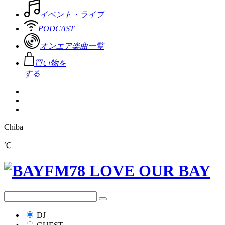
イベント・ライブ
PODCAST
オンエア楽曲一覧
買い物を
する
Chiba
℃
DJ