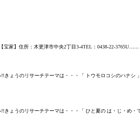
【宝家】住所：木更津市中央2丁目3-4TEL：0438-22-3765U……
!!きょうのリサーチテーマは・・・「 トウモロコシのハナシ
!!きょうのリサーチテーマは・・・「 ひと夏の は・じ・め・