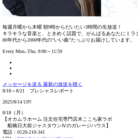
毎週月曜から木曜 朝9時からだいたい3時間の生放送！
キラキラな音楽と、ときめく話題で、がんばるあなたにミラ
80年代から2000年代の“いい曲”たっぷりお届けしています。
Every Mon.-Thu. 9:00～11:59
メッセージを送る
最新の放送を聴く
8/18～8/21 プレシャスレポート
2025/8/14 UP!
8/18（月）
【オカムラホーム 注文住宅専門店木ここち家ラボ
船橋日大前ジャスタウンⅣのガレージハウス】
電話：0120-210-341