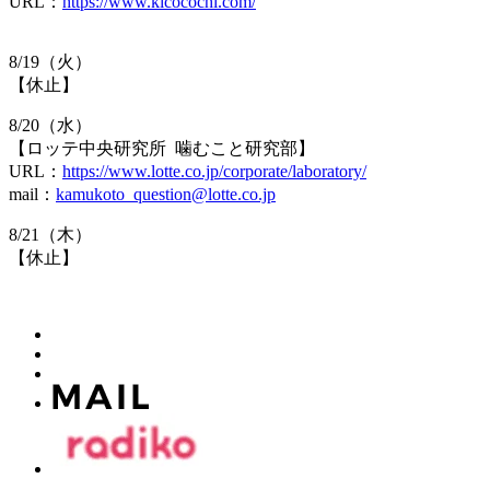
URL：
https://www.kicocochi.com/
8/19（火）
【休止】
8/20（水）
【ロッテ中央研究所 噛むこと研究部】
URL：​
https://www.lotte.co.jp/corporate/laboratory/
mail：
kamukoto_question@lotte.co.jp
8/21（木）
【休止】