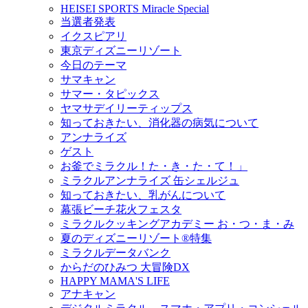
HEISEI SPORTS Miracle Special
当選者発表
イクスピアリ
東京ディズニーリゾート
今日のテーマ
サマキャン
サマー・タピックス
ヤマサデイリーティップス
知っておきたい、消化器の病気について
アンナライズ
ゲスト
お釜でミラクル！た・き・た・て！」
ミラクルアンナライズ 缶シェルジュ
知っておきたい、乳がんについて
幕張ビーチ花火フェスタ
ミラクルクッキングアカデミー お・つ・ま・み
夏のディズニーリゾート®特集
ミラクルデータバンク
からだのひみつ 大冒険DX
HAPPY MAMA'S LIFE
アナキャン