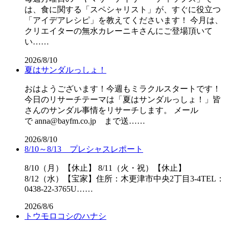
は、食に関する「スペシャリスト」が、すぐに役立つ
「アイデアレシピ」を教えてくださいます！ 今月は、
クリエイターの無水カレーニキさんにご登場頂いて
い……
2026/8/10
夏はサンダルっしょ！
おはようございます！今週もミラクルスタートです！
今日のリサーチテーマは「夏はサンダルっしょ！」皆
さんのサンダル事情をリサーチします。 メール
で anna@bayfm.co.jp まで送……
2026/8/10
8/10～8/13 プレシャスレポート
8/10（月）【休止】 8/11（火・祝）【休止】
8/12（水）【宝家】住所：木更津市中央2丁目3-4TEL：
0438-22-3765U……
2026/8/6
トウモロコシのハナシ