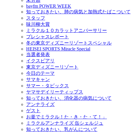
未分類
bayfm POWER WEEK
知っておきたい、肺の病気と加熱式たばこついて
スタッフ
味川柳大賞
ミラクル１０カラットアニバーサリー
プレシャスレポート
冬の東京ディズニーリゾートスペシャル
HEISEI SPORTS Miracle Special
当選者発表
イクスピアリ
東京ディズニーリゾート
今日のテーマ
サマキャン
サマー・タピックス
ヤマサデイリーティップス
知っておきたい、消化器の病気について
アンナライズ
ゲスト
お釜でミラクル！た・き・た・て！」
ミラクルアンナライズ 缶シェルジュ
知っておきたい、乳がんについて