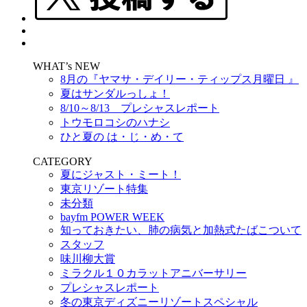
WHAT’s NEW
8月の『ヤマサ・デイリー・ティップス月曜日 』
夏はサンダルっしょ！
8/10～8/13 プレシャスレポート
トウモロコシのハナシ
ひと夏の は・じ・め・て
CATEGORY
夏にジャスト・ミート！
東京リゾート特集
未分類
bayfm POWER WEEK
知っておきたい、肺の病気と加熱式たばこついて
スタッフ
味川柳大賞
ミラクル１０カラットアニバーサリー
プレシャスレポート
冬の東京ディズニーリゾートスペシャル