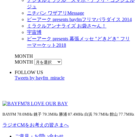
デジタルミラクル スマホ・アプリ・コンシェル
ジュ
ニチバン ワザアリMessage
ピーアーク presents bayfmフリマパラダイス 2014
ミラクルアンナライズ お袋さ〜ん！
宇宙博
ピーアーク presents 幕張メッセ "どきどき" フリ
ーマーケット2018
MONTH
MONTH
FOLLOW US
Tweets by bayfm_miracle
BAYFM 78.0MHz 銚子 79.3MHz 勝浦 87.4MHz 白浜 79.7MHz 館山 77.7MHz
ラジオCMをお考えの皆さまへ
ご意見・お問い合わせ