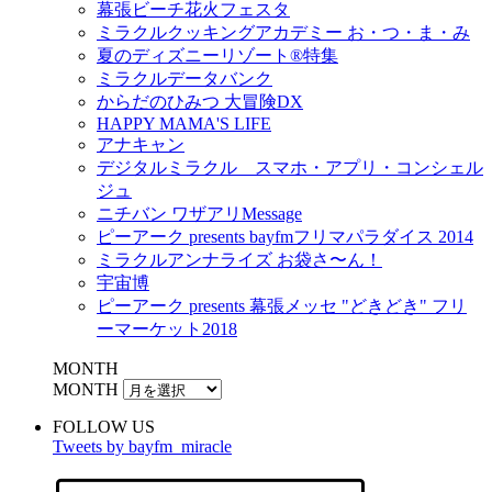
幕張ビーチ花火フェスタ
ミラクルクッキングアカデミー お・つ・ま・み
夏のディズニーリゾート®特集
ミラクルデータバンク
からだのひみつ 大冒険DX
HAPPY MAMA'S LIFE
アナキャン
デジタルミラクル スマホ・アプリ・コンシェル
ジュ
ニチバン ワザアリMessage
ピーアーク presents bayfmフリマパラダイス 2014
ミラクルアンナライズ お袋さ〜ん！
宇宙博
ピーアーク presents 幕張メッセ "どきどき" フリ
ーマーケット2018
MONTH
MONTH
FOLLOW US
Tweets by bayfm_miracle