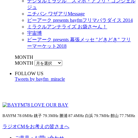
デジタルミラクル スマホ・アプリ・コンシェル
ジュ
ニチバン ワザアリMessage
ピーアーク presents bayfmフリマパラダイス 2014
ミラクルアンナライズ お袋さ〜ん！
宇宙博
ピーアーク presents 幕張メッセ "どきどき" フリ
ーマーケット2018
MONTH
MONTH
FOLLOW US
Tweets by bayfm_miracle
BAYFM 78.0MHz 銚子 79.3MHz 勝浦 87.4MHz 白浜 79.7MHz 館山 77.7MHz
ラジオCMをお考えの皆さまへ
ご意見・お問い合わせ