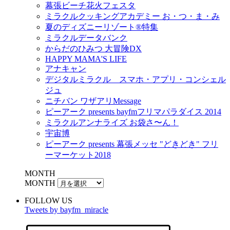
幕張ビーチ花火フェスタ
ミラクルクッキングアカデミー お・つ・ま・み
夏のディズニーリゾート®特集
ミラクルデータバンク
からだのひみつ 大冒険DX
HAPPY MAMA'S LIFE
アナキャン
デジタルミラクル スマホ・アプリ・コンシェル
ジュ
ニチバン ワザアリMessage
ピーアーク presents bayfmフリマパラダイス 2014
ミラクルアンナライズ お袋さ〜ん！
宇宙博
ピーアーク presents 幕張メッセ "どきどき" フリ
ーマーケット2018
MONTH
MONTH
FOLLOW US
Tweets by bayfm_miracle