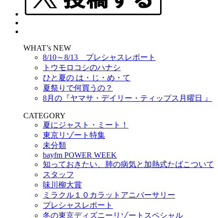
WHAT’s NEW
8/10～8/13 プレシャスレポート
トウモロコシのハナシ
ひと夏の は・じ・め・て
夏祭りで何買うの？
8月の『ヤマサ・デイリー・ティップス月曜日 』
CATEGORY
夏にジャスト・ミート！
東京リゾート特集
未分類
bayfm POWER WEEK
知っておきたい、肺の病気と加熱式たばこついて
スタッフ
味川柳大賞
ミラクル１０カラットアニバーサリー
プレシャスレポート
冬の東京ディズニーリゾートスペシャル