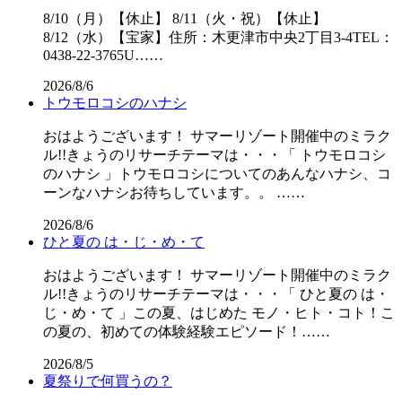
8/10（月）【休止】 8/11（火・祝）【休止】
8/12（水）【宝家】住所：木更津市中央2丁目3-4TEL：
0438-22-3765U……
2026/8/6
トウモロコシのハナシ
おはようございます！ サマーリゾート開催中のミラク
ル!!きょうのリサーチテーマは・・・「 トウモロコシ
のハナシ 」トウモロコシについてのあんなハナシ、コ
ーンなハナシお待ちしています。。 ……
2026/8/6
ひと夏の は・じ・め・て
おはようございます！ サマーリゾート開催中のミラク
ル!!きょうのリサーチテーマは・・・「 ひと夏の は・
じ・め・て 」この夏、はじめた モノ・ヒト・コト！こ
の夏の、初めての体験経験エピソード！……
2026/8/5
夏祭りで何買うの？