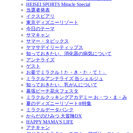
HEISEI SPORTS Miracle Special
当選者発表
イクスピアリ
東京ディズニーリゾート
今日のテーマ
サマキャン
サマー・タピックス
ヤマサデイリーティップス
知っておきたい、消化器の病気について
アンナライズ
ゲスト
お釜でミラクル！た・き・た・て！」
ミラクルアンナライズ 缶シェルジュ
知っておきたい、乳がんについて
幕張ビーチ花火フェスタ
ミラクルクッキングアカデミー お・つ・ま・み
夏のディズニーリゾート®特集
ミラクルデータバンク
からだのひみつ 大冒険DX
HAPPY MAMA'S LIFE
アナキャン