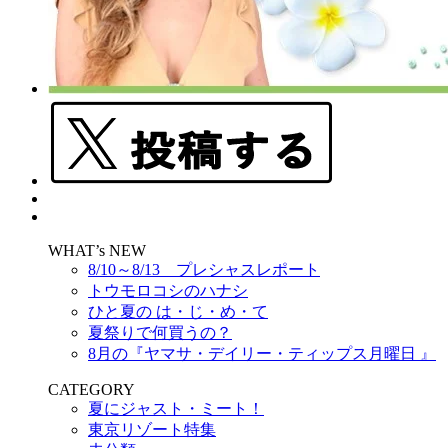
WHAT’s NEW
8/10～8/13 プレシャスレポート
トウモロコシのハナシ
ひと夏の は・じ・め・て
夏祭りで何買うの？
8月の『ヤマサ・デイリー・ティップス月曜日 』
CATEGORY
夏にジャスト・ミート！
東京リゾート特集