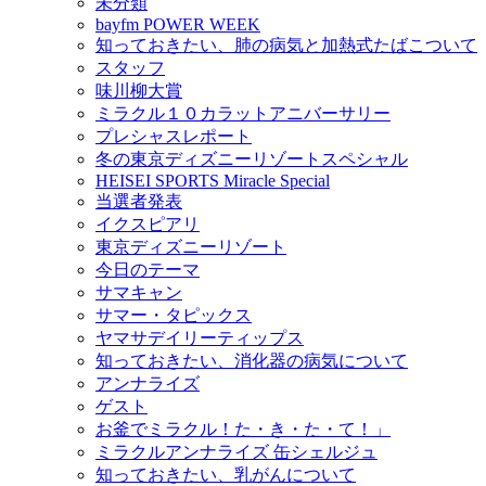
未分類
bayfm POWER WEEK
知っておきたい、肺の病気と加熱式たばこついて
スタッフ
味川柳大賞
ミラクル１０カラットアニバーサリー
プレシャスレポート
冬の東京ディズニーリゾートスペシャル
HEISEI SPORTS Miracle Special
当選者発表
イクスピアリ
東京ディズニーリゾート
今日のテーマ
サマキャン
サマー・タピックス
ヤマサデイリーティップス
知っておきたい、消化器の病気について
アンナライズ
ゲスト
お釜でミラクル！た・き・た・て！」
ミラクルアンナライズ 缶シェルジュ
知っておきたい、乳がんについて