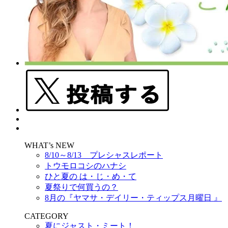
WHAT’s NEW
8/10～8/13 プレシャスレポート
トウモロコシのハナシ
ひと夏の は・じ・め・て
夏祭りで何買うの？
8月の『ヤマサ・デイリー・ティップス月曜日 』
CATEGORY
夏にジャスト・ミート！