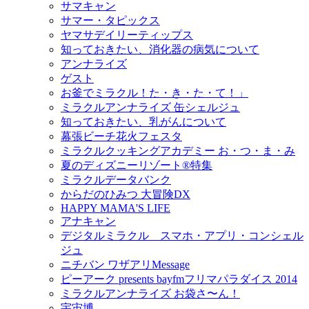
サマキャン
サマー・タピックス
ヤマサデイリーティップス
知っておきたい、消化器の病気について
アンナライズ
ゲスト
お釜でミラクル！た・き・た・て！」
ミラクルアンナライズ 缶シェルジュ
知っておきたい、乳がんについて
幕張ビーチ花火フェスタ
ミラクルクッキングアカデミー お・つ・ま・み
夏のディズニーリゾート®特集
ミラクルデータバンク
からだのひみつ 大冒険DX
HAPPY MAMA'S LIFE
アナキャン
デジタルミラクル スマホ・アプリ・コンシェル
ジュ
ニチバン ワザアリMessage
ピーアーク presents bayfmフリマパラダイス 2014
ミラクルアンナライズ お袋さ〜ん！
宇宙博