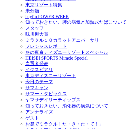
東京リゾート特集
未分類
bayfm POWER WEEK
知っておきたい、肺の病気と加熱式たばこついて
スタッフ
味川柳大賞
ミラクル１０カラットアニバーサリー
プレシャスレポート
冬の東京ディズニーリゾートスペシャル
HEISEI SPORTS Miracle Special
当選者発表
イクスピアリ
東京ディズニーリゾート
今日のテーマ
サマキャン
サマー・タピックス
ヤマサデイリーティップス
知っておきたい、消化器の病気について
アンナライズ
ゲスト
お釜でミラクル！た・き・た・て！」