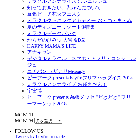
ミラクルアンナライズ 缶シェルジュ
知っておきたい、乳がんについて
幕張ビーチ花火フェスタ
ミラクルクッキングアカデミー お・つ・ま・み
夏のディズニーリゾート®特集
ミラクルデータバンク
からだのひみつ 大冒険DX
HAPPY MAMA'S LIFE
アナキャン
デジタルミラクル スマホ・アプリ・コンシェル
ジュ
ニチバン ワザアリMessage
ピーアーク presents bayfmフリマパラダイス 2014
ミラクルアンナライズ お袋さ〜ん！
宇宙博
ピーアーク presents 幕張メッセ "どきどき" フリ
ーマーケット2018
MONTH
MONTH
FOLLOW US
Tweets by bayfm_miracle