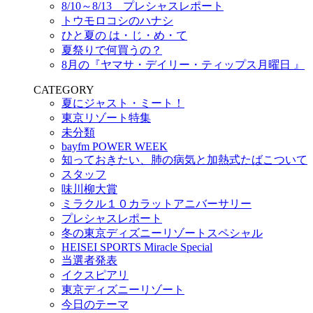
8/10～8/13 プレシャスレポート
トウモロコシのハナシ
ひと夏の は・じ・め・て
夏祭りで何買うの？
8月の『ヤマサ・デイリー・ティップス月曜日 』
CATEGORY
夏にジャスト・ミート！
東京リゾート特集
未分類
bayfm POWER WEEK
知っておきたい、肺の病気と加熱式たばこついて
スタッフ
味川柳大賞
ミラクル１０カラットアニバーサリー
プレシャスレポート
冬の東京ディズニーリゾートスペシャル
HEISEI SPORTS Miracle Special
当選者発表
イクスピアリ
東京ディズニーリゾート
今日のテーマ