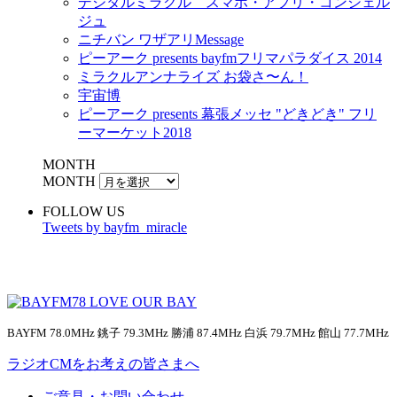
デジタルミラクル スマホ・アプリ・コンシェル
ジュ
ニチバン ワザアリMessage
ピーアーク presents bayfmフリマパラダイス 2014
ミラクルアンナライズ お袋さ〜ん！
宇宙博
ピーアーク presents 幕張メッセ "どきどき" フリ
ーマーケット2018
MONTH
MONTH
FOLLOW US
Tweets by bayfm_miracle
BAYFM 78.0MHz 銚子 79.3MHz 勝浦 87.4MHz 白浜 79.7MHz 館山 77.7MHz
ラジオCMをお考えの皆さまへ
ご意見・お問い合わせ