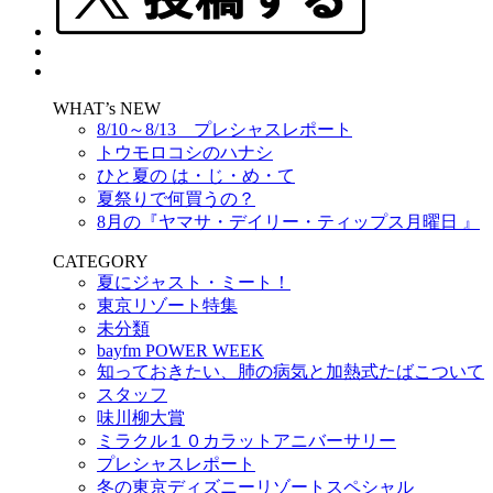
WHAT’s NEW
8/10～8/13 プレシャスレポート
トウモロコシのハナシ
ひと夏の は・じ・め・て
夏祭りで何買うの？
8月の『ヤマサ・デイリー・ティップス月曜日 』
CATEGORY
夏にジャスト・ミート！
東京リゾート特集
未分類
bayfm POWER WEEK
知っておきたい、肺の病気と加熱式たばこついて
スタッフ
味川柳大賞
ミラクル１０カラットアニバーサリー
プレシャスレポート
冬の東京ディズニーリゾートスペシャル