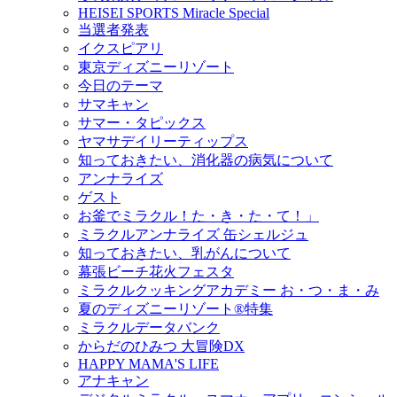
HEISEI SPORTS Miracle Special
当選者発表
イクスピアリ
東京ディズニーリゾート
今日のテーマ
サマキャン
サマー・タピックス
ヤマサデイリーティップス
知っておきたい、消化器の病気について
アンナライズ
ゲスト
お釜でミラクル！た・き・た・て！」
ミラクルアンナライズ 缶シェルジュ
知っておきたい、乳がんについて
幕張ビーチ花火フェスタ
ミラクルクッキングアカデミー お・つ・ま・み
夏のディズニーリゾート®特集
ミラクルデータバンク
からだのひみつ 大冒険DX
HAPPY MAMA'S LIFE
アナキャン