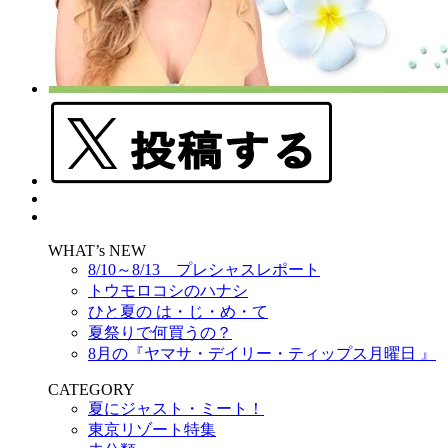
WHAT’s NEW
8/10～8/13 プレシャスレポート
トウモロコシのハナシ
ひと夏の は・じ・め・て
夏祭りで何買うの？
8月の『ヤマサ・デイリー・ティップス月曜日 』
CATEGORY
夏にジャスト・ミート！
東京リゾート特集