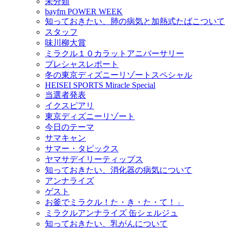
未分類
bayfm POWER WEEK
知っておきたい、肺の病気と加熱式たばこついて
スタッフ
味川柳大賞
ミラクル１０カラットアニバーサリー
プレシャスレポート
冬の東京ディズニーリゾートスペシャル
HEISEI SPORTS Miracle Special
当選者発表
イクスピアリ
東京ディズニーリゾート
今日のテーマ
サマキャン
サマー・タピックス
ヤマサデイリーティップス
知っておきたい、消化器の病気について
アンナライズ
ゲスト
お釜でミラクル！た・き・た・て！」
ミラクルアンナライズ 缶シェルジュ
知っておきたい、乳がんについて