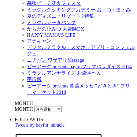
幕張ビーチ花火フェスタ
ミラクルクッキングアカデミー お・つ・ま・み
夏のディズニーリゾート®特集
ミラクルデータバンク
からだのひみつ 大冒険DX
HAPPY MAMA'S LIFE
アナキャン
デジタルミラクル スマホ・アプリ・コンシェル
ジュ
ニチバン ワザアリMessage
ピーアーク presents bayfmフリマパラダイス 2014
ミラクルアンナライズ お袋さ〜ん！
宇宙博
ピーアーク presents 幕張メッセ "どきどき" フリ
ーマーケット2018
MONTH
MONTH
FOLLOW US
Tweets by bayfm_miracle