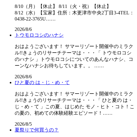
8/10（月）【休止】 8/11（火・祝）【休止】
8/12（水）【宝家】住所：木更津市中央2丁目3-4TEL：
0438-22-3765U……
2026/8/6
トウモロコシのハナシ
おはようございます！ サマーリゾート開催中のミラク
ル!!きょうのリサーチテーマは・・・「 トウモロコシ
のハナシ 」トウモロコシについてのあんなハナシ、コ
ーンなハナシお待ちしています。。 ……
2026/8/6
ひと夏の は・じ・め・て
おはようございます！ サマーリゾート開催中のミラク
ル!!きょうのリサーチテーマは・・・「 ひと夏の は・
じ・め・て 」この夏、はじめた モノ・ヒト・コト！こ
の夏の、初めての体験経験エピソード！……
2026/8/5
夏祭りで何買うの？