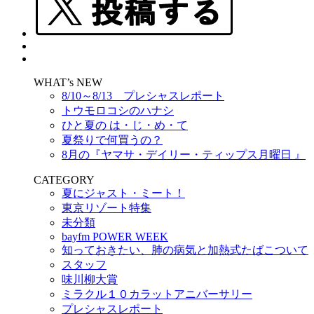
WHAT’s NEW
8/10～8/13 プレシャスレポート
トウモロコシのハナシ
ひと夏の は・じ・め・て
夏祭りで何買うの？
8月の『ヤマサ・デイリー・ティップス月曜日 』
CATEGORY
夏にジャスト・ミート！
東京リゾート特集
未分類
bayfm POWER WEEK
知っておきたい、肺の病気と加熱式たばこついて
スタッフ
味川柳大賞
ミラクル１０カラットアニバーサリー
プレシャスレポート