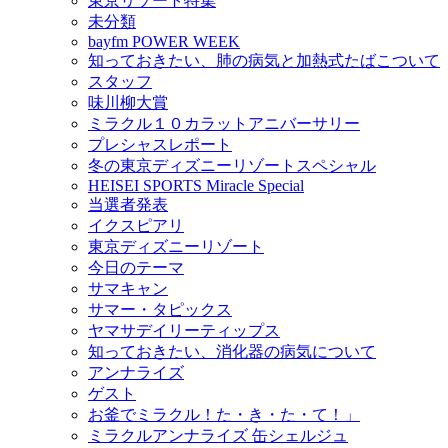
東京リゾート特集
未分類
bayfm POWER WEEK
知っておきたい、肺の病気と加熱式たばこついて
スタッフ
味川柳大賞
ミラクル１０カラットアニバーサリー
プレシャスレポート
冬の東京ディズニーリゾートスペシャル
HEISEI SPORTS Miracle Special
当選者発表
イクスピアリ
東京ディズニーリゾート
今日のテーマ
サマキャン
サマー・タピックス
ヤマサデイリーティップス
知っておきたい、消化器の病気について
アンナライズ
ゲスト
お釜でミラクル！た・き・た・て！」
ミラクルアンナライズ 缶シェルジュ