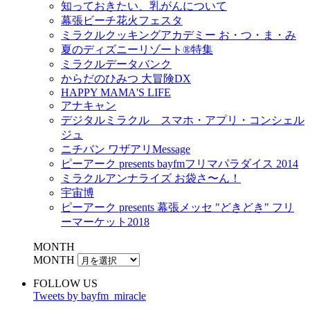
知っておきたい、乳がんについて
幕張ビーチ花火フェスタ
ミラクルクッキングアカデミー お・つ・ま・み
夏のディズニーリゾート®特集
ミラクルデータバンク
からだのひみつ 大冒険DX
HAPPY MAMA'S LIFE
アナキャン
デジタルミラクル スマホ・アプリ・コンシェル
ジュ
ニチバン ワザアリMessage
ピーアーク presents bayfmフリマパラダイス 2014
ミラクルアンナライズ お袋さ〜ん！
宇宙博
ピーアーク presents 幕張メッセ "どきどき" フリ
ーマーケット2018
MONTH
MONTH
FOLLOW US
Tweets by bayfm_miracle