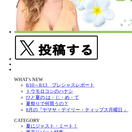
WHAT’s NEW
8/10～8/13 プレシャスレポート
トウモロコシのハナシ
ひと夏の は・じ・め・て
夏祭りで何買うの？
8月の『ヤマサ・デイリー・ティップス月曜日 』
CATEGORY
夏にジャスト・ミート！