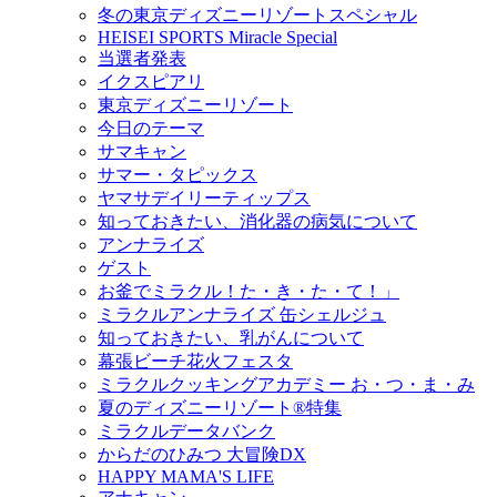
冬の東京ディズニーリゾートスペシャル
HEISEI SPORTS Miracle Special
当選者発表
イクスピアリ
東京ディズニーリゾート
今日のテーマ
サマキャン
サマー・タピックス
ヤマサデイリーティップス
知っておきたい、消化器の病気について
アンナライズ
ゲスト
お釜でミラクル！た・き・た・て！」
ミラクルアンナライズ 缶シェルジュ
知っておきたい、乳がんについて
幕張ビーチ花火フェスタ
ミラクルクッキングアカデミー お・つ・ま・み
夏のディズニーリゾート®特集
ミラクルデータバンク
からだのひみつ 大冒険DX
HAPPY MAMA'S LIFE