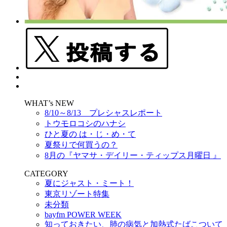
WHAT’s NEW
8/10～8/13 プレシャスレポート
トウモロコシのハナシ
ひと夏の は・じ・め・て
夏祭りで何買うの？
8月の『ヤマサ・デイリー・ティップス月曜日 』
CATEGORY
夏にジャスト・ミート！
東京リゾート特集
未分類
bayfm POWER WEEK
知っておきたい、肺の病気と加熱式たばこついて