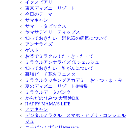
イクスピアリ
東京ディズニーリゾート
今日のテーマ
サマキャン
サマー・タピックス
ヤマサデイリーティップス
知っておきたい、消化器の病気について
アンナライズ
ゲスト
お釜でミラクル！た・き・た・て！」
ミラクルアンナライズ 缶シェルジュ
知っておきたい、乳がんについて
幕張ビーチ花火フェスタ
ミラクルクッキングアカデミー お・つ・ま・み
夏のディズニーリゾート®特集
ミラクルデータバンク
からだのひみつ 大冒険DX
HAPPY MAMA'S LIFE
アナキャン
デジタルミラクル スマホ・アプリ・コンシェル
ジュ
ニチバン ワザアリMessage