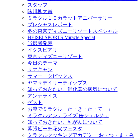
スタッフ
味川柳大賞
ミラクル１０カラットアニバーサリー
プレシャスレポート
冬の東京ディズニーリゾートスペシャル
HEISEI SPORTS Miracle Special
当選者発表
イクスピアリ
東京ディズニーリゾート
今日のテーマ
サマキャン
サマー・タピックス
ヤマサデイリーティップス
知っておきたい、消化器の病気について
アンナライズ
ゲスト
お釜でミラクル！た・き・た・て！」
ミラクルアンナライズ 缶シェルジュ
知っておきたい、乳がんについて
幕張ビーチ花火フェスタ
ミラクルクッキングアカデミー お・つ・ま・み