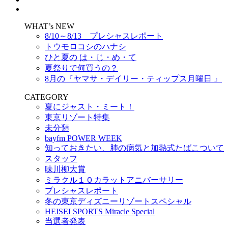
WHAT’s NEW
8/10～8/13 プレシャスレポート
トウモロコシのハナシ
ひと夏の は・じ・め・て
夏祭りで何買うの？
8月の『ヤマサ・デイリー・ティップス月曜日 』
CATEGORY
夏にジャスト・ミート！
東京リゾート特集
未分類
bayfm POWER WEEK
知っておきたい、肺の病気と加熱式たばこついて
スタッフ
味川柳大賞
ミラクル１０カラットアニバーサリー
プレシャスレポート
冬の東京ディズニーリゾートスペシャル
HEISEI SPORTS Miracle Special
当選者発表