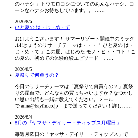
のハナシ 」トウモロコシについてのあんなハナシ、コ
ーンなハナシお待ちしています。。 ……
2026/8/6
ひと夏の は・じ・め・て
おはようございます！ サマーリゾート開催中のミラク
ル!!きょうのリサーチテーマは・・・「 ひと夏の は・
じ・め・て 」この夏、はじめた モノ・ヒト・コト！こ
の夏の、初めての体験経験エピソード！……
2026/8/5
夏祭りで何買うの？
今日のリサーチテーマは「夏祭りで何買うの？」夏祭
りの屋台で、どんなもの買っちゃいますか？なつかし
い思い出話も一緒に教えてください。メール
で anna@bayfm.co.jp まで送ってください！詳し……
2026/8/4
8月の『ヤマサ・デイリー・ティップス月曜日 』
毎週月曜日の「ヤマサ・デイリー・ティップス」で