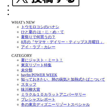
WHAT’s NEW
トウモロコシのハナシ
ひと夏の は・じ・め・て
夏祭りで何買うの？
8月の『ヤマサ・デイリー・ティップス月曜日 』
アイ・ラブ・カレー
CATEGORY
夏にジャスト・ミート！
東京リゾート特集
未分類
bayfm POWER WEEK
知っておきたい、肺の病気と加熱式たばこついて
スタッフ
味川柳大賞
ミラクル１０カラットアニバーサリー
プレシャスレポート
冬の東京ディズニーリゾートスペシャル