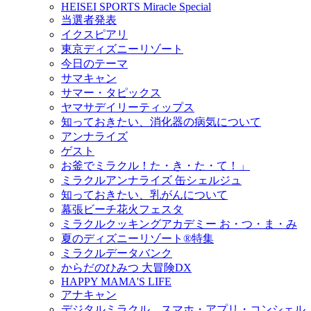
HEISEI SPORTS Miracle Special
当選者発表
イクスピアリ
東京ディズニーリゾート
今日のテーマ
サマキャン
サマー・タピックス
ヤマサデイリーティップス
知っておきたい、消化器の病気について
アンナライズ
ゲスト
お釜でミラクル！た・き・た・て！」
ミラクルアンナライズ 缶シェルジュ
知っておきたい、乳がんについて
幕張ビーチ花火フェスタ
ミラクルクッキングアカデミー お・つ・ま・み
夏のディズニーリゾート®特集
ミラクルデータバンク
からだのひみつ 大冒険DX
HAPPY MAMA'S LIFE
アナキャン
デジタルミラクル スマホ・アプリ・コンシェル