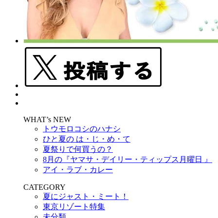
WHAT’s NEW
トウモロコシのハナシ
ひと夏の は・じ・め・て
夏祭りで何買うの？
8月の『ヤマサ・デイリー・ティップス月曜日 』
アイ・ラブ・カレー
CATEGORY
夏にジャスト・ミート！
東京リゾート特集
未分類