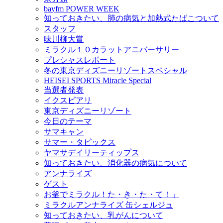
bayfm POWER WEEK
知っておきたい、肺の病気と加熱式たばこついて
スタッフ
味川柳大賞
ミラクル１０カラットアニバーサリー
プレシャスレポート
冬の東京ディズニーリゾートスペシャル
HEISEI SPORTS Miracle Special
当選者発表
イクスピアリ
東京ディズニーリゾート
今日のテーマ
サマキャン
サマー・タピックス
ヤマサデイリーティップス
知っておきたい、消化器の病気について
アンナライズ
ゲスト
お釜でミラクル！た・き・た・て！」
ミラクルアンナライズ 缶シェルジュ
知っておきたい、乳がんについて