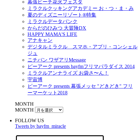
幕張ビーチ花火フェスタ
ミラクルクッキングアカデミー お・つ・ま・み
夏のディズニーリゾート®特集
ミラクルデータバンク
からだのひみつ 大冒険DX
HAPPY MAMA'S LIFE
アナキャン
デジタルミラクル スマホ・アプリ・コンシェル
ジュ
ニチバン ワザアリMessage
ピーアーク presents bayfmフリマパラダイス 2014
ミラクルアンナライズ お袋さ〜ん！
宇宙博
ピーアーク presents 幕張メッセ "どきどき" フリ
ーマーケット2018
MONTH
MONTH
FOLLOW US
Tweets by bayfm_miracle