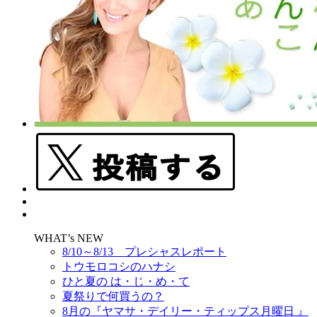
WHAT’s NEW
8/10～8/13 プレシャスレポート
トウモロコシのハナシ
ひと夏の は・じ・め・て
夏祭りで何買うの？
8月の『ヤマサ・デイリー・ティップス月曜日 』