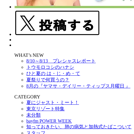
WHAT’s NEW
8/10～8/13 プレシャスレポート
トウモロコシのハナシ
ひと夏の は・じ・め・て
夏祭りで何買うの？
8月の『ヤマサ・デイリー・ティップス月曜日 』
CATEGORY
夏にジャスト・ミート！
東京リゾート特集
未分類
bayfm POWER WEEK
知っておきたい、肺の病気と加熱式たばこついて
スタッフ