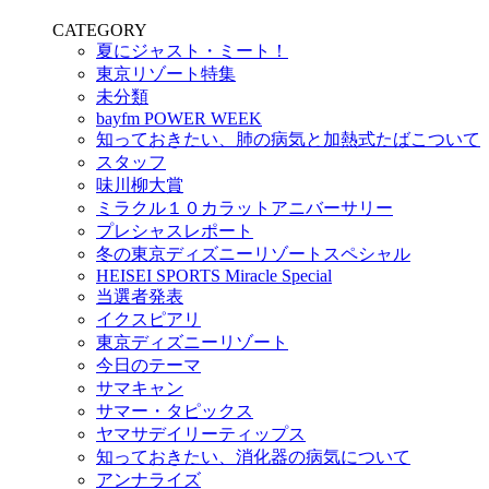
CATEGORY
夏にジャスト・ミート！
東京リゾート特集
未分類
bayfm POWER WEEK
知っておきたい、肺の病気と加熱式たばこついて
スタッフ
味川柳大賞
ミラクル１０カラットアニバーサリー
プレシャスレポート
冬の東京ディズニーリゾートスペシャル
HEISEI SPORTS Miracle Special
当選者発表
イクスピアリ
東京ディズニーリゾート
今日のテーマ
サマキャン
サマー・タピックス
ヤマサデイリーティップス
知っておきたい、消化器の病気について
アンナライズ