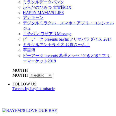
ミラクルデータバンク
からだのひみつ 大冒険DX
HAPPY MAMA'S LIFE
アナキャン
デジタルミラクル スマホ・アプリ・コンシェル
ジュ
ニチバン ワザアリMessage
ピーアーク presents bayfmフリマパラダイス 2014
ミラクルアンナライズ お袋さ〜ん！
宇宙博
ピーアーク presents 幕張メッセ "どきどき" フリ
ーマーケット2018
MONTH
MONTH
FOLLOW US
Tweets by bayfm_miracle