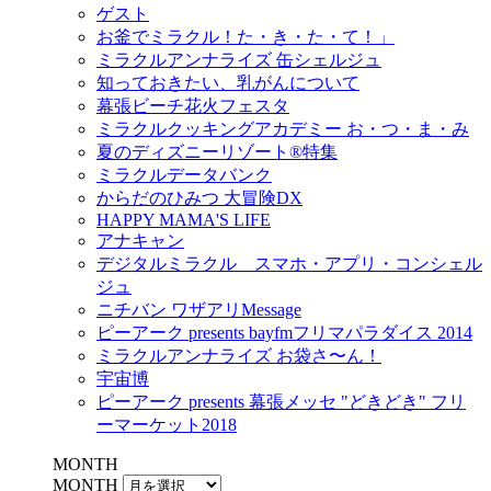
ゲスト
お釜でミラクル！た・き・た・て！」
ミラクルアンナライズ 缶シェルジュ
知っておきたい、乳がんについて
幕張ビーチ花火フェスタ
ミラクルクッキングアカデミー お・つ・ま・み
夏のディズニーリゾート®特集
ミラクルデータバンク
からだのひみつ 大冒険DX
HAPPY MAMA'S LIFE
アナキャン
デジタルミラクル スマホ・アプリ・コンシェル
ジュ
ニチバン ワザアリMessage
ピーアーク presents bayfmフリマパラダイス 2014
ミラクルアンナライズ お袋さ〜ん！
宇宙博
ピーアーク presents 幕張メッセ "どきどき" フリ
ーマーケット2018
MONTH
MONTH