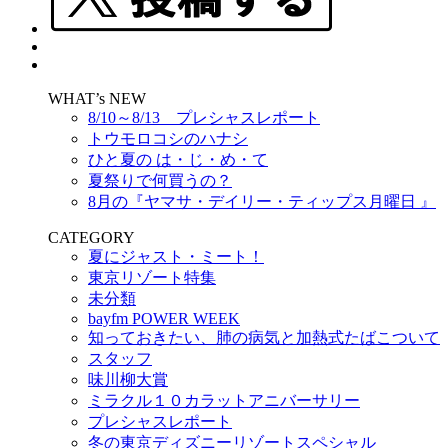
WHAT’s NEW
8/10～8/13 プレシャスレポート
トウモロコシのハナシ
ひと夏の は・じ・め・て
夏祭りで何買うの？
8月の『ヤマサ・デイリー・ティップス月曜日 』
CATEGORY
夏にジャスト・ミート！
東京リゾート特集
未分類
bayfm POWER WEEK
知っておきたい、肺の病気と加熱式たばこついて
スタッフ
味川柳大賞
ミラクル１０カラットアニバーサリー
プレシャスレポート
冬の東京ディズニーリゾートスペシャル