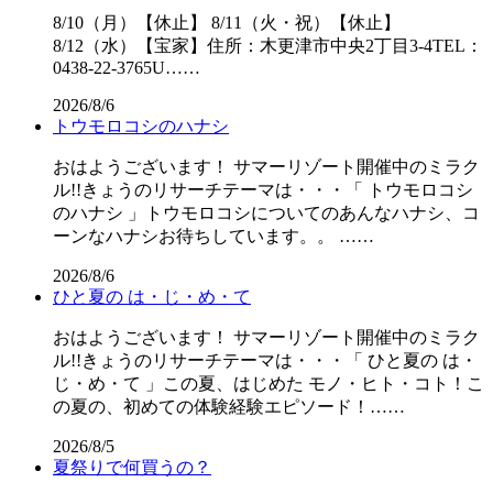
8/10（月）【休止】 8/11（火・祝）【休止】
8/12（水）【宝家】住所：木更津市中央2丁目3-4TEL：
0438-22-3765U……
2026/8/6
トウモロコシのハナシ
おはようございます！ サマーリゾート開催中のミラク
ル!!きょうのリサーチテーマは・・・「 トウモロコシ
のハナシ 」トウモロコシについてのあんなハナシ、コ
ーンなハナシお待ちしています。。 ……
2026/8/6
ひと夏の は・じ・め・て
おはようございます！ サマーリゾート開催中のミラク
ル!!きょうのリサーチテーマは・・・「 ひと夏の は・
じ・め・て 」この夏、はじめた モノ・ヒト・コト！こ
の夏の、初めての体験経験エピソード！……
2026/8/5
夏祭りで何買うの？