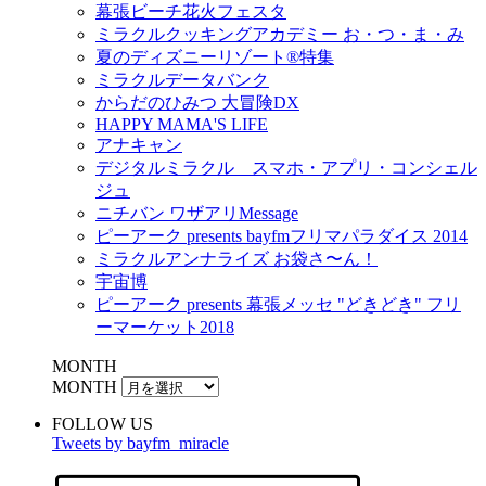
幕張ビーチ花火フェスタ
ミラクルクッキングアカデミー お・つ・ま・み
夏のディズニーリゾート®特集
ミラクルデータバンク
からだのひみつ 大冒険DX
HAPPY MAMA'S LIFE
アナキャン
デジタルミラクル スマホ・アプリ・コンシェル
ジュ
ニチバン ワザアリMessage
ピーアーク presents bayfmフリマパラダイス 2014
ミラクルアンナライズ お袋さ〜ん！
宇宙博
ピーアーク presents 幕張メッセ "どきどき" フリ
ーマーケット2018
MONTH
MONTH
FOLLOW US
Tweets by bayfm_miracle