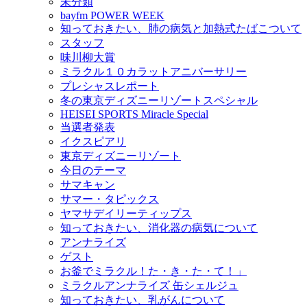
未分類
bayfm POWER WEEK
知っておきたい、肺の病気と加熱式たばこついて
スタッフ
味川柳大賞
ミラクル１０カラットアニバーサリー
プレシャスレポート
冬の東京ディズニーリゾートスペシャル
HEISEI SPORTS Miracle Special
当選者発表
イクスピアリ
東京ディズニーリゾート
今日のテーマ
サマキャン
サマー・タピックス
ヤマサデイリーティップス
知っておきたい、消化器の病気について
アンナライズ
ゲスト
お釜でミラクル！た・き・た・て！」
ミラクルアンナライズ 缶シェルジュ
知っておきたい、乳がんについて