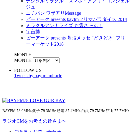
デジタルミラクル スマホ・アプリ・コンシェル
ジュ
ニチバン ワザアリMessage
ピーアーク presents bayfmフリマパラダイス 2014
ミラクルアンナライズ お袋さ〜ん！
宇宙博
ピーアーク presents 幕張メッセ "どきどき" フリ
ーマーケット2018
MONTH
MONTH
FOLLOW US
Tweets by bayfm_miracle
BAYFM 78.0MHz 銚子 79.3MHz 勝浦 87.4MHz 白浜 79.7MHz 館山 77.7MHz
ラジオCMをお考えの皆さまへ
ご意見・お問い合わせ