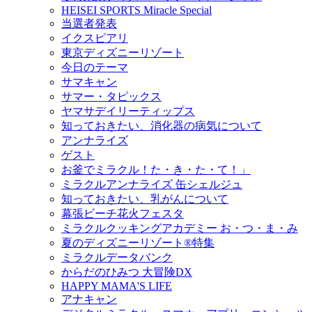
HEISEI SPORTS Miracle Special
当選者発表
イクスピアリ
東京ディズニーリゾート
今日のテーマ
サマキャン
サマー・タピックス
ヤマサデイリーティップス
知っておきたい、消化器の病気について
アンナライズ
ゲスト
お釜でミラクル！た・き・た・て！」
ミラクルアンナライズ 缶シェルジュ
知っておきたい、乳がんについて
幕張ビーチ花火フェスタ
ミラクルクッキングアカデミー お・つ・ま・み
夏のディズニーリゾート®特集
ミラクルデータバンク
からだのひみつ 大冒険DX
HAPPY MAMA'S LIFE
アナキャン