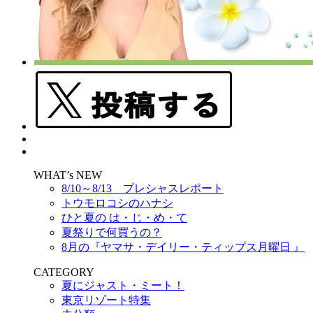
WHAT’s NEW
8/10～8/13 プレシャスレポート
トウモロコシのハナシ
ひと夏の は・じ・め・て
夏祭りで何買うの？
8月の『ヤマサ・デイリー・ティップス月曜日 』
CATEGORY
夏にジャスト・ミート！
東京リゾート特集