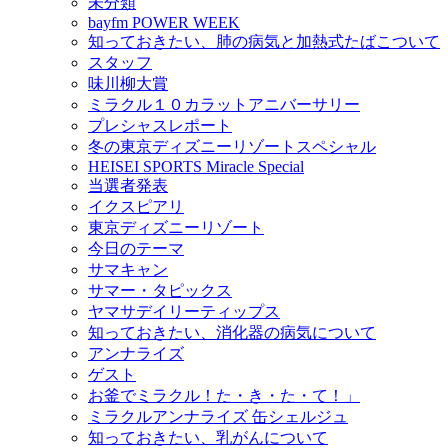
未分類
bayfm POWER WEEK
知っておきたい、肺の病気と加熱式たばこついて
スタッフ
味川柳大賞
ミラクル１０カラットアニバーサリー
プレシャスレポート
冬の東京ディズニーリゾートスペシャル
HEISEI SPORTS Miracle Special
当選者発表
イクスピアリ
東京ディズニーリゾート
今日のテーマ
サマキャン
サマー・タピックス
ヤマサデイリーティップス
知っておきたい、消化器の病気について
アンナライズ
ゲスト
お釜でミラクル！た・き・た・て！」
ミラクルアンナライズ 缶シェルジュ
知っておきたい、乳がんについて