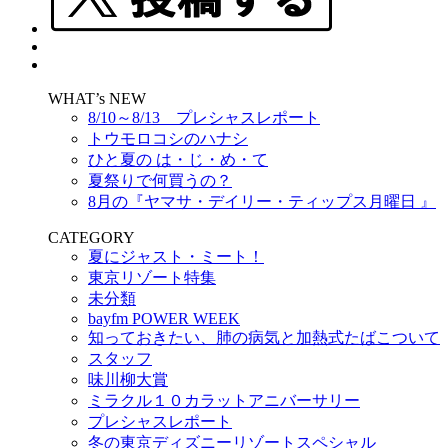
WHAT’s NEW
8/10～8/13 プレシャスレポート
トウモロコシのハナシ
ひと夏の は・じ・め・て
夏祭りで何買うの？
8月の『ヤマサ・デイリー・ティップス月曜日 』
CATEGORY
夏にジャスト・ミート！
東京リゾート特集
未分類
bayfm POWER WEEK
知っておきたい、肺の病気と加熱式たばこついて
スタッフ
味川柳大賞
ミラクル１０カラットアニバーサリー
プレシャスレポート
冬の東京ディズニーリゾートスペシャル