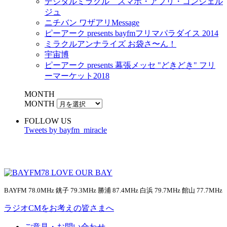
デジタルミラクル スマホ・アプリ・コンシェル
ジュ
ニチバン ワザアリMessage
ピーアーク presents bayfmフリマパラダイス 2014
ミラクルアンナライズ お袋さ〜ん！
宇宙博
ピーアーク presents 幕張メッセ "どきどき" フリ
ーマーケット2018
MONTH
MONTH
FOLLOW US
Tweets by bayfm_miracle
BAYFM 78.0MHz 銚子 79.3MHz 勝浦 87.4MHz 白浜 79.7MHz 館山 77.7MHz
ラジオCMをお考えの皆さまへ
ご意見・お問い合わせ