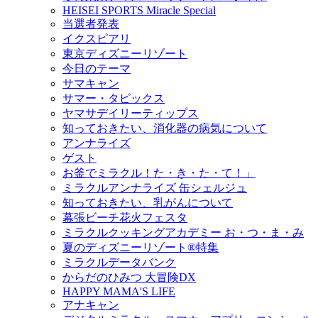
HEISEI SPORTS Miracle Special
当選者発表
イクスピアリ
東京ディズニーリゾート
今日のテーマ
サマキャン
サマー・タピックス
ヤマサデイリーティップス
知っておきたい、消化器の病気について
アンナライズ
ゲスト
お釜でミラクル！た・き・た・て！」
ミラクルアンナライズ 缶シェルジュ
知っておきたい、乳がんについて
幕張ビーチ花火フェスタ
ミラクルクッキングアカデミー お・つ・ま・み
夏のディズニーリゾート®特集
ミラクルデータバンク
からだのひみつ 大冒険DX
HAPPY MAMA'S LIFE
アナキャン