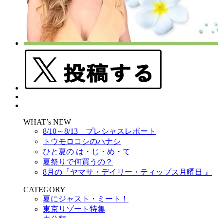
WHAT’s NEW
8/10～8/13 プレシャスレポート
トウモロコシのハナシ
ひと夏の は・じ・め・て
夏祭りで何買うの？
8月の『ヤマサ・デイリー・ティップス月曜日 』
CATEGORY
夏にジャスト・ミート！
東京リゾート特集