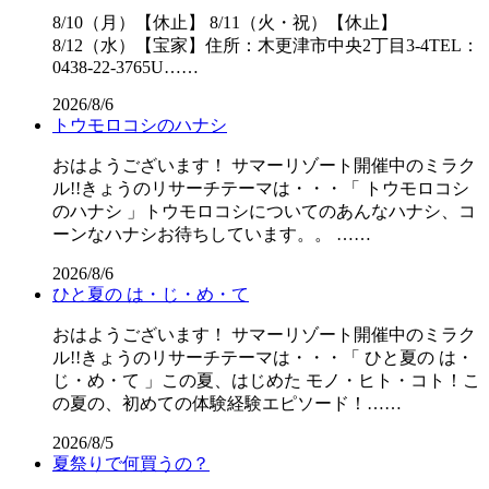
8/10（月）【休止】 8/11（火・祝）【休止】
8/12（水）【宝家】住所：木更津市中央2丁目3-4TEL：
0438-22-3765U……
2026/8/6
トウモロコシのハナシ
おはようございます！ サマーリゾート開催中のミラク
ル!!きょうのリサーチテーマは・・・「 トウモロコシ
のハナシ 」トウモロコシについてのあんなハナシ、コ
ーンなハナシお待ちしています。。 ……
2026/8/6
ひと夏の は・じ・め・て
おはようございます！ サマーリゾート開催中のミラク
ル!!きょうのリサーチテーマは・・・「 ひと夏の は・
じ・め・て 」この夏、はじめた モノ・ヒト・コト！こ
の夏の、初めての体験経験エピソード！……
2026/8/5
夏祭りで何買うの？