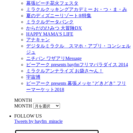
幕張ビーチ花火フェスタ
ミラクルクッキングアカデミー お・つ・ま・み
夏のディズニーリゾート®特集
ミラクルデータバンク
からだのひみつ 大冒険DX
HAPPY MAMA'S LIFE
アナキャン
デジタルミラクル スマホ・アプリ・コンシェル
ジュ
ニチバン ワザアリMessage
ピーアーク presents bayfmフリマパラダイス 2014
ミラクルアンナライズ お袋さ〜ん！
宇宙博
ピーアーク presents 幕張メッセ "どきどき" フリ
ーマーケット2018
MONTH
MONTH
FOLLOW US
Tweets by bayfm_miracle