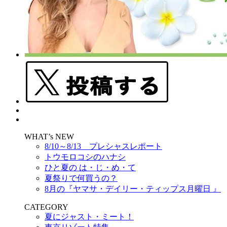
WHAT’s NEW
8/10～8/13 プレシャスレポート
トウモロコシのハナシ
ひと夏の は・じ・め・て
夏祭りで何買うの？
8月の『ヤマサ・デイリー・ティップス月曜日 』
CATEGORY
夏にジャスト・ミート！