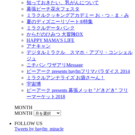
知っておきたい、乳がんについて
幕張ビーチ花火フェスタ
ミラクルクッキングアカデミー お・つ・ま・み
夏のディズニーリゾート®特集
ミラクルデータバンク
からだのひみつ 大冒険DX
HAPPY MAMA'S LIFE
アナキャン
デジタルミラクル スマホ・アプリ・コンシェル
ジュ
ニチバン ワザアリMessage
ピーアーク presents bayfmフリマパラダイス 2014
ミラクルアンナライズ お袋さ〜ん！
宇宙博
ピーアーク presents 幕張メッセ "どきどき" フリ
ーマーケット2018
MONTH
MONTH
FOLLOW US
Tweets by bayfm_miracle