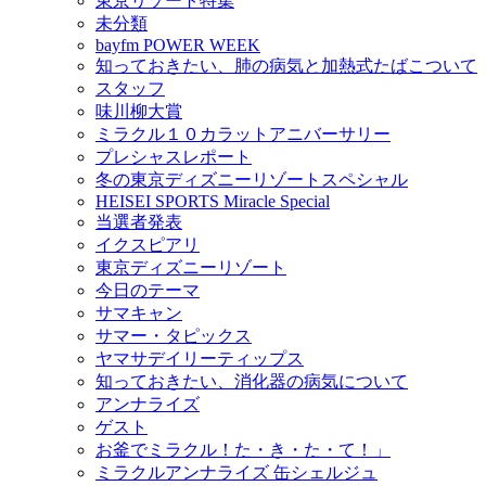
東京リゾート特集
未分類
bayfm POWER WEEK
知っておきたい、肺の病気と加熱式たばこついて
スタッフ
味川柳大賞
ミラクル１０カラットアニバーサリー
プレシャスレポート
冬の東京ディズニーリゾートスペシャル
HEISEI SPORTS Miracle Special
当選者発表
イクスピアリ
東京ディズニーリゾート
今日のテーマ
サマキャン
サマー・タピックス
ヤマサデイリーティップス
知っておきたい、消化器の病気について
アンナライズ
ゲスト
お釜でミラクル！た・き・た・て！」
ミラクルアンナライズ 缶シェルジュ