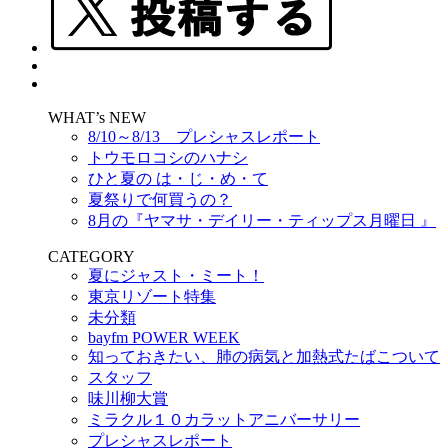
WHAT’s NEW
8/10～8/13 プレシャスレポート
トウモロコシのハナシ
ひと夏の は・じ・め・て
夏祭りで何買うの？
8月の『ヤマサ・デイリー・ティップス月曜日 』
CATEGORY
夏にジャスト・ミート！
東京リゾート特集
未分類
bayfm POWER WEEK
知っておきたい、肺の病気と加熱式たばこついて
スタッフ
味川柳大賞
ミラクル１０カラットアニバーサリー
プレシャスレポート