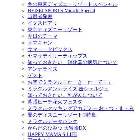
冬の東京ディズニーリゾートスペシャル
HEISEI SPORTS Miracle Special
当選者発表
イクスピアリ
東京ディズニーリゾート
今日のテーマ
サマキャン
サマー・タピックス
ヤマサデイリーティップス
知っておきたい、消化器の病気について
アンナライズ
ゲスト
お釜でミラクル！た・き・た・て！」
ミラクルアンナライズ 缶シェルジュ
知っておきたい、乳がんについて
幕張ビーチ花火フェスタ
ミラクルクッキングアカデミー お・つ・ま・み
夏のディズニーリゾート®特集
ミラクルデータバンク
からだのひみつ 大冒険DX
HAPPY MAMA'S LIFE