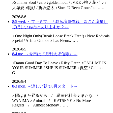
♪Summer Soul / cero ♪golden hour / JVKE ♪桃ノ花ビラ /
大塚愛 ♪朝顔 / 折坂悠太 ♪Since U Been Gone / ke……
2026/8/6
8/5 wed. ～ファミマ、「45％増量作戦」皆さん増量し
てほしいものはありますか？～
♪ One Night Only(Break Loose Break Free!) / New Radicals
♪ petal / Ariana Grande ♪ Les Fleurs……
2026/8/5
8/4 tue. ～今日は『月刊大坪信剛』～
♪Damn Good Day To Leave / Riley Green ♪CALL ME IN
YOUR SUMMER / SHE IS SUMMER ♪夏空 / Galileo
G……
2026/8/4
8/3 mon. ～涼しい朝で8月スタート～
♪ 陽はまた昇るから / 緑黄色社会 ♪ またな /
WANIMA ♪ Animal / KATSEYE ♪ No More
Regrets / Almost Monday ……