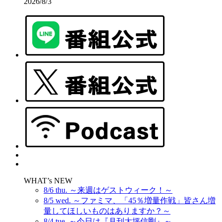
2026/8/3
WHAT’s NEW
8/6 thu. ～来週はゲストウィーク！～
8/5 wed. ～ファミマ、「45％増量作戦」皆さん増
量してほしいものはありますか？～
8/4 tue. ～今日は『月刊大坪信剛』～