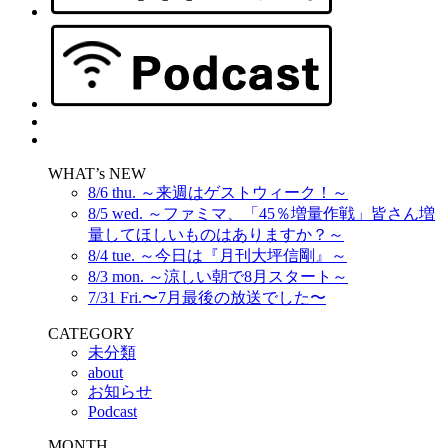
WHAT’s NEW
8/6 thu. ～来週はゲストウィーク！～
8/5 wed. ～ファミマ、「45％増量作戦」皆さん増
量してほしいものはありますか？～
8/4 tue. ～今日は『月刊大坪信剛』～
8/3 mon. ～涼しい朝で8月スタート～
7/31 Fri.〜7月最後の放送でした〜
CATEGORY
未分類
about
お知らせ
Podcast
MONTH