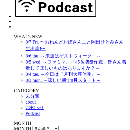
WHAT’s NEW
8/7 Fri. 〜おねんどお姉さんこと岡田ひとみさん
生出演❗️〜
8/6 thu. ～来週はゲストウィーク！～
8/5 wed. ～ファミマ、「45％増量作戦」皆さん増
量してほしいものはありますか？～
8/4 tue. ～今日は『月刊大坪信剛』～
8/3 mon. ～涼しい朝で8月スタート～
CATEGORY
未分類
about
お知らせ
Podcast
MONTH
MONTH