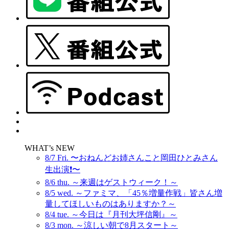
WHAT’s NEW
8/7 Fri. 〜おねんどお姉さんこと岡田ひとみさん
生出演❗️〜
8/6 thu. ～来週はゲストウィーク！～
8/5 wed. ～ファミマ、「45％増量作戦」皆さん増
量してほしいものはありますか？～
8/4 tue. ～今日は『月刊大坪信剛』～
8/3 mon. ～涼しい朝で8月スタート～