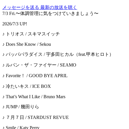
メッセージを送る
最新の放送を聴く
7/3 Fri.〜体調管理に気をつけていきましょう〜
2026/7/3 UP!
♪ トリオス / スキマスイッチ
♪ Does She Know / Sekou
♪ パッパパラダイス / 宇多田ヒカル（feat.甲本ヒロト）
♪ ルパン・ザ・ファイヤー / SEAMO
♪ Favorite！ / GOOD BYE APRIL
♪ 冷たいキス / ICE BOX
♪ That’s What I Like / Bruno Mars
♪ JUMP / 幾田りら
♪ ７月７日 / STARDUST REVUE
♪ Smile / Katy Perry