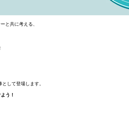
ナーと共に考える、
！
。
棒として登場します。
けよう！