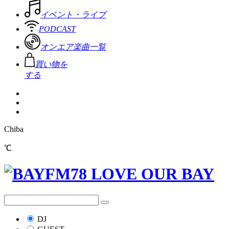
イベント・ライブ
PODCAST
オンエア楽曲一覧
買い物を
する
Chiba
℃
DJ