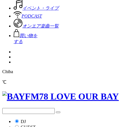
イベント・ライブ
PODCAST
オンエア楽曲一覧
買い物を
する
Chiba
℃
DJ