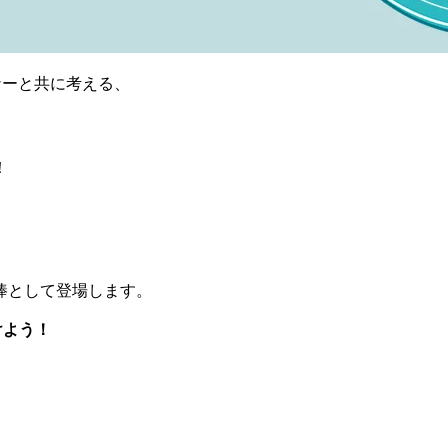
ナーと共に考える、
！
。
棒として登場します。
けよう！